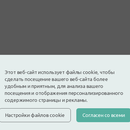
Изображение носит иллюстративный характер
Этот веб-сайт использует файлы cookie, чтобы
3,22€
3,79€
(15% скидка)
сделать посещение вашего веб-сайта более
Лучшая за 30 дней: 2,87€ (+13%)
удобным и приятным, для анализа вашего
Доступный
Осталось всего 13
посещения и отображения персонализированного
Canpol мягкая ложка, силиконовая от 4м+, 1 шт.Мягкая ложка
содержимого страницы и рекламы.
для детей.
Описание
Настройки файлов cookie
Cогласен со всеми
Быстрая бесплатная доставка
Бесплатная доставка по Латвии при покупке свыше