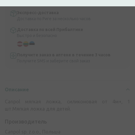
9,99 €.
Читать далее
Экспресс-доставка
Доставка по Риге за несколько часов
Доставка по всей Прибалтике
Быстро и безопасно
Получите заказ в аптеке в течение 3 часов
Получите SMS и заберите свой заказ
Описание
Canpol мягкая ложка, силиконовая от 4м+, 1
шт.Мягкая ложка для детей.
Производитель
Canpol sp. z.o.o., Польша