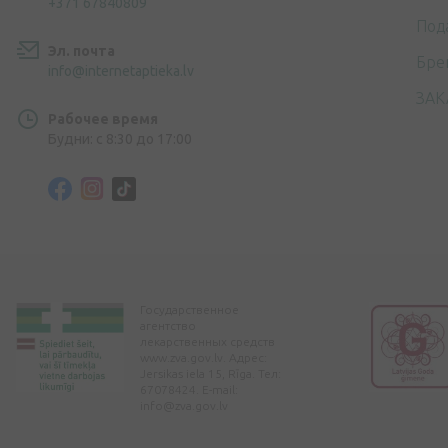
+371 67840809
Под
Эл. почта
Бре
info@internetaptieka.lv
ЗАК
Рабочее время
Будни: с 8:30 до 17:00
Государственное
агентство
лекарственных средств
www.zva.gov.lv. Адрес:
Jersikas iela 15, Rīga. Тел:
67078424. E-mail:
info@zva.gov.lv