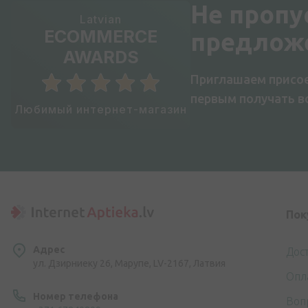
Не пропу
Latvian
ECOMMERCE
предлож
AWARDS
Приглашаем присое
первым получать 
Любимый интернет-магазин
Пок
Адрес
Дос
ул. Дзирниеку 26, Марупе, LV-2167, Латвия
Опл
Номер телефона
Воп