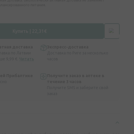
ная добавка. Биологически активная добавка не заменяет
алансированного питания.
Купить | 22,31€
атная доставка
Экспресс-доставка
тавка по Латвии
Доставка по Риге за несколько
ше 9,99 €.
Читать
часов
сей Прибалтике
Получите заказ в аптеке в
асно
течение 3 часов
Получите SMS и заберите свой
заказ