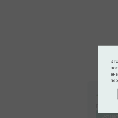
Это
пос
ана
пер
Войдите
Оставьт