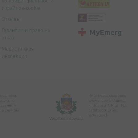
конфиденциальности
и файлов-cookie
Отзывы
Гарантии и право на
отказ
Медицинская
инспекция
я аптека,
Инспекция здоровья
ицензию
www.vi.gov.lv. Адрес:
ственной
Klijānu iela 7, Rīga. Тел:
ой службы
67081600. E-mail:
vi@vi.gov.lv