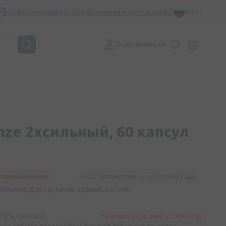
info@internetaptieka.lv
Информация о доставке
FAQ
RU
Подключиться
ze 2xсильный, 60 капсул
талось немного
237 просмотров
за последние
3 дня
 прыжка! Для суставов, хрящей, костей.
(20% скидка)
Лучшая за 30 дней: 23,99€ (-8%)