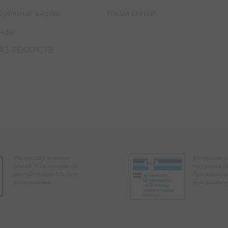
арочные карты
Наши статьи
нды
АЗ ЛЕКАРСТВ
Мы поддерживаем
Ветеринарна
семей, с 3+ семейной
имеющая л
картой скидка 5% без
Продоволь
ограничений
ветеринарн