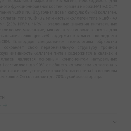
ует нормальной выработке коллагена, необходимого для
ного функционирования костей, хрящей и кожи.NATIV.COL™
ения NCI® и NCII®Суточная доза 1 капсула: бычий коллаген,
ллаген типа NCI® - 32 мг и чистый коллаген типа NCII® - 40
 мг (25% NRV*). *NRV – эталонные значения питательных
отовления: маленькие, мягкие желатиновые капсулы для
льзования.cemio gemze® содержит коллаген последнего
CII®. Благодаря специальным технологиям обработки
™ сохраняет свою первоначальную структуру тройной
скую активность.Коллаген типа I содержится в связках и
оллаген является основным компонентом натуральных
а I составляет до 90% от общего количества коллагена в
во также присутствует в коже.Коллаген типа II в основном
ом хряще. Он составляет до 70% сухой массы хряща.
 CH
е