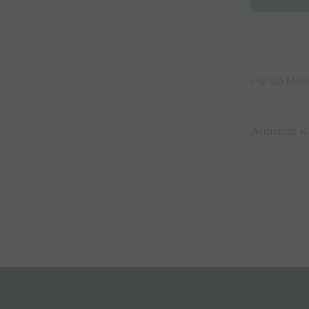
Pārsla Mei
Armands R