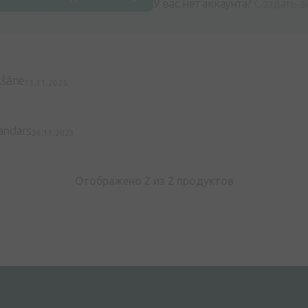
У вас нет аккаунта?
Создать а
kšāne
11.11.2025
andars
26.11.2023
Отображено 2 из
2
продуктов