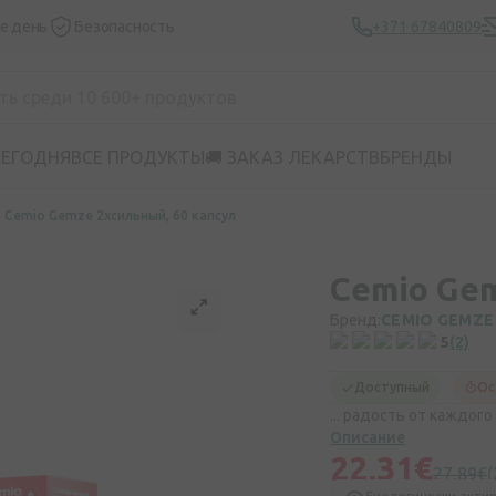
же день
Безопасность
+371 67840809
СЕГОДНЯ
ВСЕ ПРОДУКТЫ
🚚 ЗАКАЗ ЛЕКАРСТВ
БРЕНДЫ
Cemio Gemze 2xсильный, 60 капсул
Cemio Gem
Бренд:
CEMIO GEMZE
5
(2)
Доступный
Ос
... радость от каждого
Описание
22,31€
27,89€