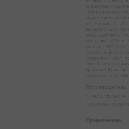
Витамин С способств
поддержания нормаль
Коллаген нового покол
содержащий: чистый ко
мкг, витамин С - 20
веществ.Способ приг
очень удобного испо
поколения NCI® и N
коллаген NATIV.COL
спирали и биологиче
сухожилиях. Этот к
костей. Коллаген тип
организме. Это вещест
содержится в суставн
Производитель
CEMIO Switzerland AG,
Подробнее о продукт
Применение