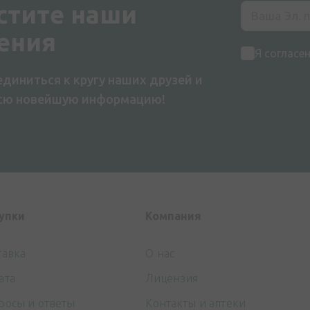
стите наши
ения
Я согласе
диниться к кругу наших друзей и
всю новейшую информацию!
упки
Компания
тавка
О нас
ата
Лицензия
росы и ответы
Контакты и аптеки