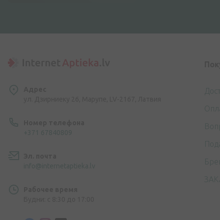
Пок
Адрес
Дос
ул. Дзирниеку 26, Марупе, LV-2167, Латвия
Опл
Номер телефона
Воп
+371 67840809
Под
Эл. почта
Бре
info@internetaptieka.lv
ЗАК
Рабочее время
Будни: с 8:30 до 17:00