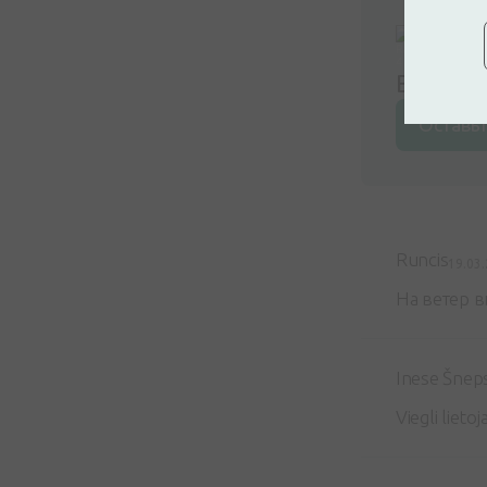
Войдите
Оставьт
Runcis
19.03
На ветер 
Inese Šnep
Viegli lieto