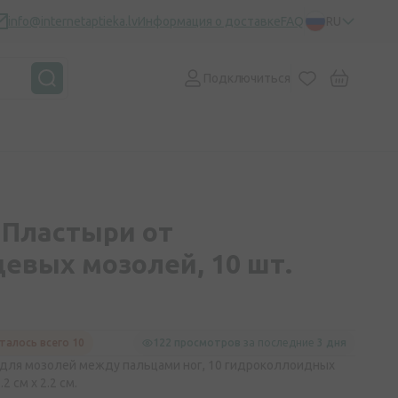
info@internetaptieka.lv
Информация о доставке
FAQ
RU
Подключиться
Пластыри от
евых мозолей, 10 шт.
талось всего 10
122 просмотров
за последние
3 дня
ля мозолей между пальцами ног, 10 гидроколлоидных
2 см x 2.2 см.