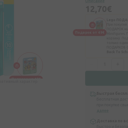
Описание
12,70€
Lego ПОДА
При покупке
ПОДАРОК ​​м
Подарок от 49€
Minifigures
корзину. По
только один
ПОДАРКОВ 
Back To Sc
Подарок от 49€
ративный характер
Быстрая беспл
Бесплатная дос
при покупке свы
далее
Доставка по в
Быстро и безоп