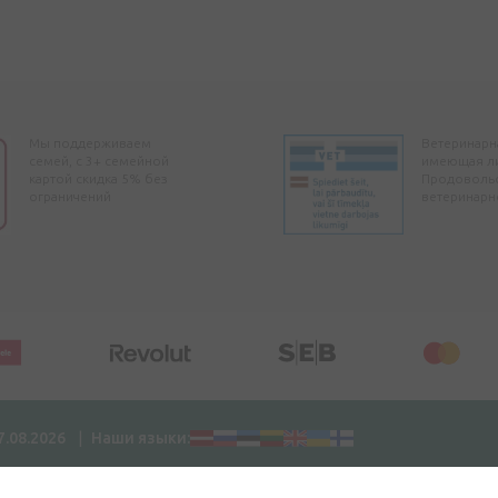
Мы поддерживаем
Ветеринарна
семей, с 3+ семейной
имеющая л
картой скидка 5% без
Продоволь
ограничений
ветеринарн
7.08.2026
Наши языки: