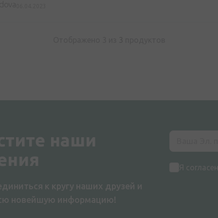
ldova
06.04.2023
Отображено 3 из
3
продуктов
стите наши
ения
Я согласе
диниться к кругу наших друзей и
всю новейшую информацию!