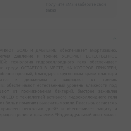
Получите SMS и заберите свой
заказ
НЯЮТ БОЛЬ И ДАВЛЕНИЕ: обеспечивает амортизацию,
легчая давление и трение. УСКОРЯЕТ ЕСТЕСТВЕННОЕ
Й: технология гидроколлоидного геля обеспечивает
ую среду. ОСТАЕТСЯ В МЕСТЕ, НА КОТОРОЕ ПРИКЛЕЕН,
бенно прочный, благодаря округленным краям пластыри
руются к движениям и защищают от трения.
 обеспечивают естественный уровень влажности под
ают от проникновения бактерий, быстрее заживляя
MPEED с технологией активного гидроколлоидного геля
т боль и помогают вылечить мозоли. Пластырь остается в
приклеен несколько дней* и обеспечивает защиту и
вращая трение и давление. *Индивидуальный опыт может