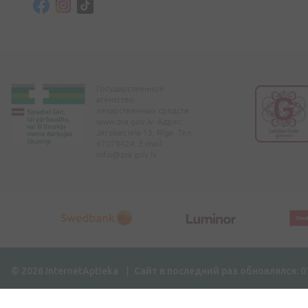
Государственное
агентство
лекарственных средств
www.zva.gov.lv. Адрес:
Jersikas iela 15, Rīga. Тел:
67078424. E-mail:
info@zva.gov.lv
© 2026 InternetAptieka
Сайт в последний раз обновлялся: 0