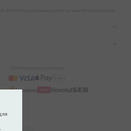
H, 41470 Neuss, Германия, контакты: www.kenvuecontact.eu
100% безопасные платежи!
для
.