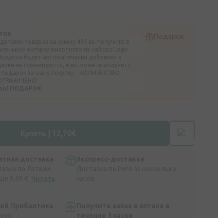
РОК
Подарок
 детских товаров на сумму 49€ вы получите в
аленькую фигурку животного из набора Lego
. Подарок будет автоматически добавлен в
дарки не суммируются, и вы можете получить
 подарок за одну покупку. ! КОЛИЧЕСТВО
ОГРАНИЧЕНО!
hool ПОДАРОК
Купить | 12,70€
атная доставка
Экспресс-доставка
тавка по Латвии
Доставка по Риге за несколько
ше 9,99 €.
Читать
часов
сей Прибалтике
Получите заказ в аптеке в
асно
течение 3 часов