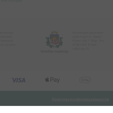
инспекция
я аптека,
Инспекция здоровья
ицензию
www.vi.gov.lv. Адрес:
ственной
Klijānu iela 7, Rīga. Тел:
ой службы
67081600. E-mail:
vi@vi.gov.lv
Политика конфиденциальности