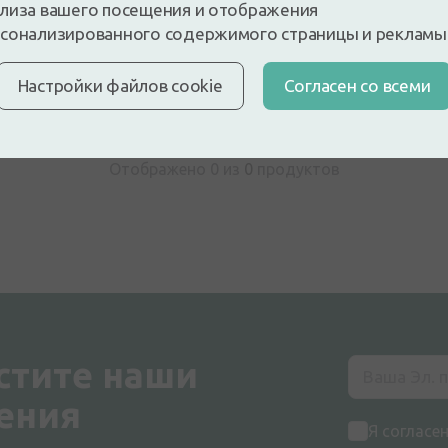
 и будьте первым, кто оставит отзыв
лиза вашего посещения и отображения
сонализированного содержимого страницы и рекламы
е отзыв, войдя в систему
У вас нет аккаунта?
Создать а
Настройки файлов cookie
Cогласен со всеми
Отображено 0 из
0
продуктов
стите наши
ения
Я согласе