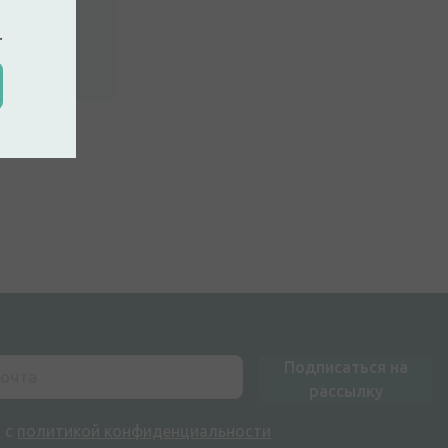
.
ккаунт
Подписаться на
рассылку
н с
политикой конфиденциальности