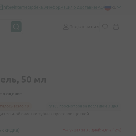
info@internetaptieka.lv
Информация о доставке
FAQ
RU
Подключиться
гель, 50 мл
кто оценит
талось всего 10
108 просмотров
за последние
3 дня
щательной очистки зубных протезов щеткой.
 скидка)
Лучшая за 30 дней: 4,81€ (-2%)