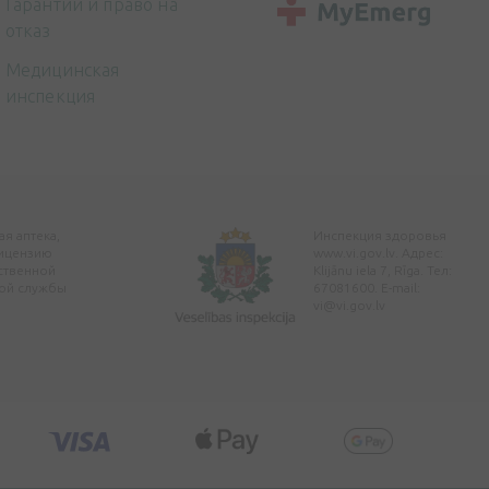
Гарантии и право на
отказ
Медицинская
инспекция
я аптека,
Инспекция здоровья
ицензию
www.vi.gov.lv. Адрес:
ственной
Klijānu iela 7, Rīga. Тел:
ой службы
67081600. E-mail:
vi@vi.gov.lv