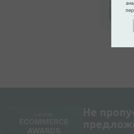
Войдите
ана
пер
Оставьт
Не пропу
Latvian
ECOMMERCE
предлож
AWARDS