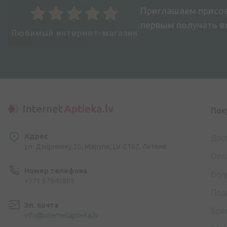
Приглашаем присое
первым получать 
Любимый интернет-магазин
Пок
Адрес
Дос
ул. Дзирниеку 26, Марупе, LV-2167, Латвия
Опл
Номер телефона
Воп
+371 67840809
Под
Эл. почта
Бре
info@internetaptieka.lv