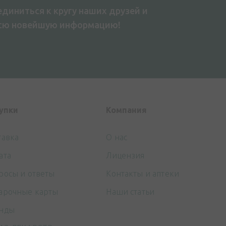
диниться к кругу наших друзей и
всю новейшую информацию!
упки
Компания
тавка
О нас
ата
Лицензия
росы и ответы
Контакты и аптеки
арочные карты
Наши статьи
нды