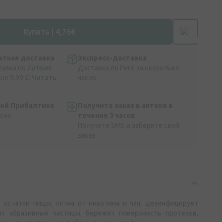
Купить | 4,76€
атная доставка
Экспресс-доставка
тавка по Латвии
Доставка по Риге за несколько
ше 9,99 €.
Читать
часов
сей Прибалтике
Получите заказ в аптеке в
асно
течение 3 часов
Получите SMS и заберите свой
заказ
остатки пищи, пятна от никотина и чая, дезинфицирует
т абразивные частицы, бережет поверхность протезов,