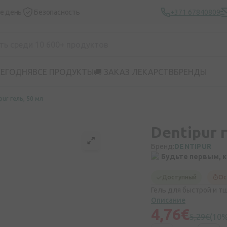
же день
Безопасность
+371 67840809
СЕГОДНЯ
ВСЕ ПРОДУКТЫ
🚚 ЗАКАЗ ЛЕКАРСТВ
БРЕНДЫ
pur гель, 50 мл
Dentipur 
Бренд:
DENTIPUR
Будьте первым, 
Доступный
Ос
Гель для быстрой и т
Описание
4,76€
5,29€
(10%