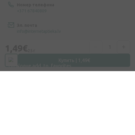
Номер телефона
+371 67840809
Эл. почта
info@internetaptieka.lv
1,49€
Рабочее время
25 г
Будни: с 8:30 до 17:00
Купить | 1,49€
Покупки
Доставка
Оплата
Вопросы и ответы