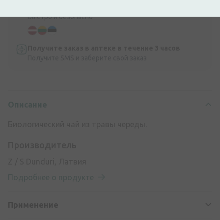
Доставка по всей Прибалтике
Быстро и безопасно
Получите заказ в аптеке в течение 3 часов
Получите SMS и заберите свой заказ
Описание
Биологический чай из травы череды.
Производитель
Z / S Dunduri, Латвия
Подробнее о продукте
Применение