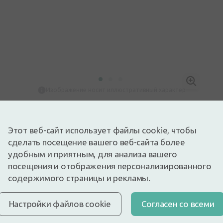
Изображение носит иллюстративный характер
1,49€
Доступный
Осталось немного
Этот веб-сайт использует файлы cookie, чтобы
Биологический чай из травы череды.
сделать посещение вашего веб-сайта более
Описание
удобным и приятным, для анализа вашего
Быстрая бесплатная доставка
посещения и отображения персонализированного
Бесплатная доставка по Латвии при покупке свыше
содержимого страницы и рекламы.
9,99 €.
Читать далее
Экспресс-доставка
Настройки файлов cookie
Cогласен со всеми
Доставка по Риге за несколько часов