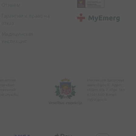
Отзывы
Гарантии и право на
отказ
Медицинская
инспекция
я аптека,
Инспекция здоровья
ицензию
www.vi.gov.lv. Адрес:
ственной
Klijānu iela 7, Rīga. Тел:
ой службы
67081600. E-mail:
vi@vi.gov.lv