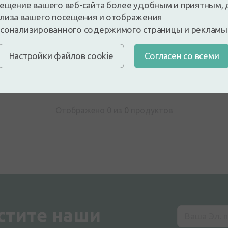
ещение вашего веб-сайта более удобным и приятным, 
лиза вашего посещения и отображения
 и будьте первым, кто оставит отзыв
сонализированного содержимого страницы и рекламы
е отзыв, войдя в систему
У вас нет аккаунта?
Создать а
Настройки файлов cookie
Cогласен со всеми
Отображено 0 из
0
продуктов
стите наши