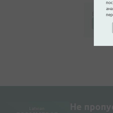
пос
ана
Войдите
пер
Оставьт
Не пропу
Latvian