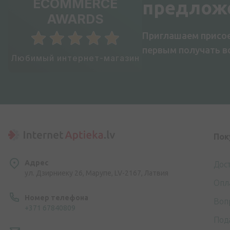
ECOMMERCE
предлож
AWARDS
Приглашаем присое
первым получать 
Любимый интернет-магазин
Пок
Адрес
Дос
ул. Дзирниеку 26, Марупе, LV-2167, Латвия
Опл
Номер телефона
Воп
+371 67840809
Под