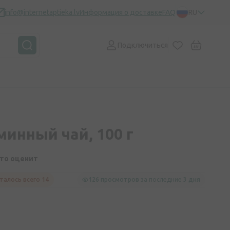
info@internetaptieka.lv
Информация о доставке
FAQ
RU
Подключиться
минный чай, 100 г
кто оценит
талось всего 14
126 просмотров
за последние
3 дня