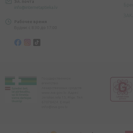
Эл. почта
Бре
info@internetaptieka.lv
ЗАК
Рабочее время
Будни: с 8:30 до 17:00
Государственное
агентство
лекарственных средств
www.zva.gov.lv. Адрес:
Jersikas iela 15, Rīga. Тел:
67078424. E-mail:
info@zva.gov.lv