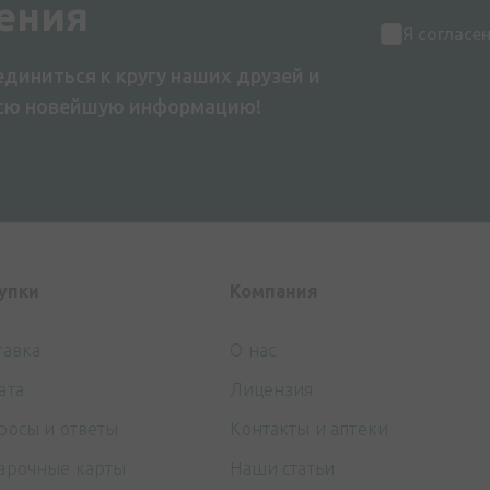
ения
Я согласе
диниться к кругу наших друзей и
всю новейшую информацию!
упки
Компания
тавка
О нас
ата
Лицензия
росы и ответы
Контакты и аптеки
арочные карты
Наши статьи