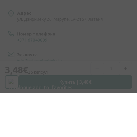
Адрес
ул. Дзирниеку 26, Марупе, LV-2167, Латвия
Номер телефона
+371 67840809
Эл. почта
info@internetaptieka.lv
3,48€
25 капсул
Рабочее время
Купить | 3,48€
Будни: с 8:30 до 17:00
Покупки