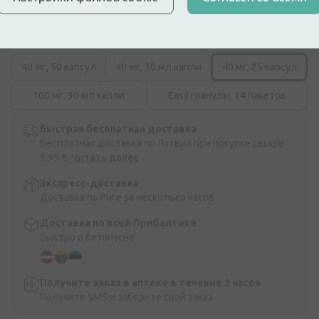
удален естественным образом.
Описание
Варианты :
40 мг, 25 капсул
40 мг, 50 капсул
40 мг, 30 мл капли
40 мг, 25 капсул
100 мг, 30 мл капли
Easy гранулы, 14 пакетов
Быстрая бесплатная доставка
Бесплатная доставка по Латвии при покупке свыше
9,99 €.
Читать далее
Экспресс-доставка
Доставка по Риге за несколько часов
Доставка по всей Прибалтике
Быстро и безопасно
Получите заказ в аптеке в течение 3 часов
Получите SMS и заберите свой заказ