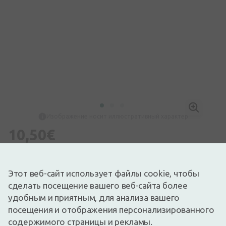
Изображение носит иллюстративный характер
10,50€
Доступный
Осталось немного
Перед употреблением лекарства прочтите инструкцию по
использованию или соответствующую информацию на
Этот веб-сайт использует файлы cookie, чтобы
упаковке. О приеме лекарства консультироваться с врачом
сделать посещение вашего веб-сайта более
или фармацевтом.
НЕОБОСНОВАННОЕ ПРИМЕНЕНИЕ ЛЕКАРСТВ ВРЕДНО
удобным и приятным, для анализа вашего
ДЛЯ ЗДОРОВЬЯ
посещения и отображения персонализированного
Euphorbium compositum Nasal spray S гомеопатический
содержимого страницы и рекламы.
препарат, применяемый в случае воспаления слизистой