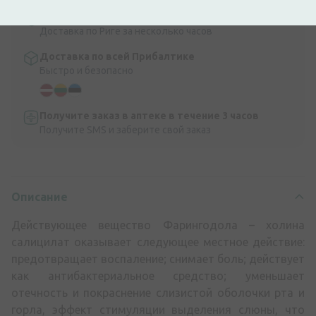
Экспресс-доставка
Доставка по Риге за несколько часов
Доставка по всей Прибалтике
Быстро и безопасно
Получите заказ в аптеке в течение 3 часов
Получите SMS и заберите свой заказ
Описание
Действующее вещество Фарингодола – холина
салицилат оказывает следующее местное действие:
предотвращает воспаление; снимает боль; действует
как антибактериальное средство; уменьшает
отечность и покраснение слизистой оболочки рта и
горла, эффект стимуляции выделения слюны, что