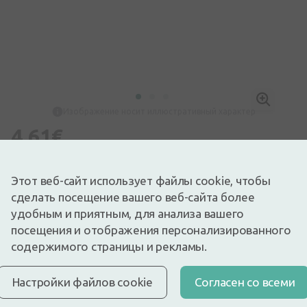
Изображение носит иллюстративный характер
4,61€
Доступный
Осталось немного
Перед употреблением лекарства прочтите инструкцию по
Этот веб-сайт использует файлы cookie, чтобы
использованию или соответствующую информацию на
упаковке. О приеме лекарства консультироваться с врачом
сделать посещение вашего веб-сайта более
или фармацевтом.
удобным и приятным, для анализа вашего
НЕОБОСНОВАННОЕ ПРИМЕНЕНИЕ ЛЕКАРСТВ ВРЕДНО
ДЛЯ ЗДОРОВЬЯ
посещения и отображения персонализированного
содержимого страницы и рекламы.
Описание
Быстрая бесплатная доставка
Настройки файлов cookie
Cогласен со всеми
Бесплатная доставка по Латвии при покупке свыше
9,99 €.
Читать далее