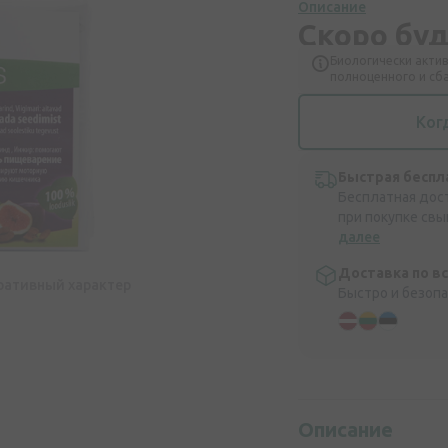
Описание
Скоро бу
Биологически актив
полноценного и сб
Ког
Быстрая беспл
Бесплатная дос
при покупке свы
далее
Доставка по в
ративный характер
Быстро и безоп
Описание