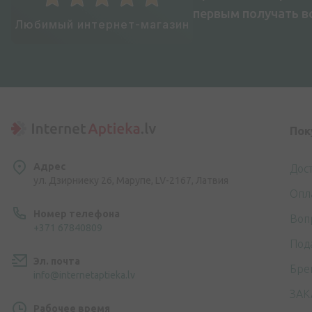
первым получать 
Любимый интернет-магазин
Пок
Адрес
Дос
ул. Дзирниеку 26, Марупе, LV-2167, Латвия
Опл
Номер телефона
Воп
+371 67840809
Под
Эл. почта
Бре
info@internetaptieka.lv
ЗАК
Рабочее время