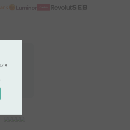
для
.
ккаунт