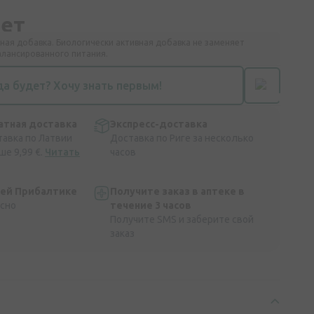
дет
ная добавка. Биологически активная добавка не заменяет
алансированного питания.
да будет? Хочу знать первым!
атная доставка
Экспресс-доставка
тавка по Латвии
Доставка по Риге за несколько
ше 9,99 €.
Читать
часов
сей Прибалтике
Получите заказ в аптеке в
асно
течение 3 часов
Получите SMS и заберите свой
заказ