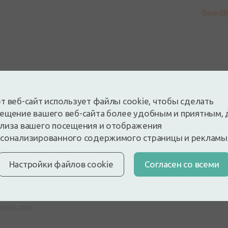
5
т веб-сайт использует файлы cookie, чтобы сделать
На основе 2 отзывов
ещение вашего веб-сайта более удобным и приятным, 
 и оставьте отзыв
лиза вашего посещения и отображения
сонализированного содержимого страницы и рекламы
е отзыв, войдя в систему
У вас нет аккаунта?
Создать а
Настройки файлов cookie
Cогласен со всеми
a
08.05.2026