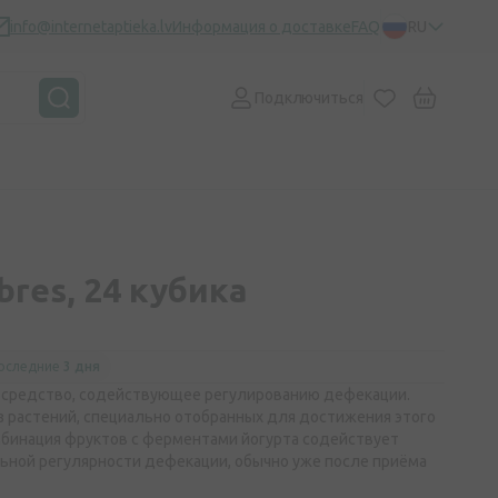
info@internetaptieka.lv
Информация о доставке
FAQ
RU
Подключиться
ibres, 24 кубика
оследние
3 дня
е средство, содействующее регулированию дефекации.
з растений, специально отобранных для достижения этого
мбинация фруктов с ферментами йогурта содействует
ной регулярности дефекации, обычно уже после приёма