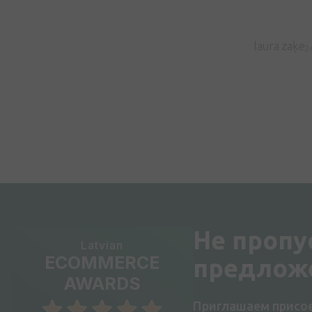
laura zaķe
2
Не пропу
Latvian
ECOMMERCE
предлож
AWARDS
Приглашаем присое