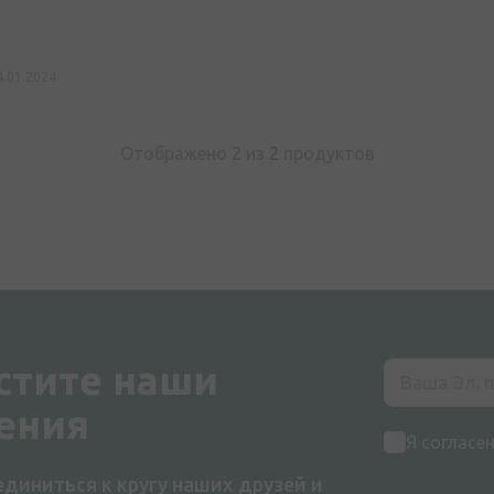
4.01.2024
Отображено 2 из
2
продуктов
стите наши
ения
Я согласе
диниться к кругу наших друзей и