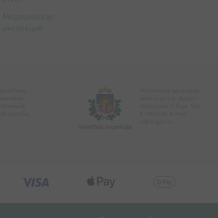
Медицинская
инспекция
я аптека,
Инспекция здоровья
ицензию
www.vi.gov.lv. Адрес:
ственной
Klijānu iela 7, Rīga. Тел:
ой службы
67081600. E-mail:
vi@vi.gov.lv