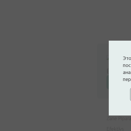
Это
пос
Войдите
ана
пер
Оставьт
Zane Pipar
Efektīvs