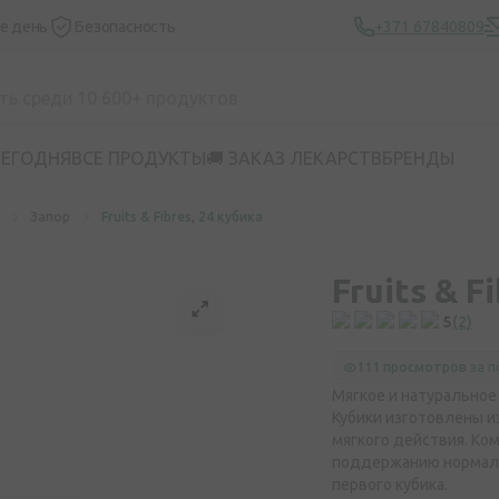
же день
Безопасность
+371 67840809
СЕГОДНЯ
ВСЕ ПРОДУКТЫ
🚚 ЗАКАЗ ЛЕКАРСТВ
БРЕНДЫ
Запор
Fruits & Fibres, 24 кубика
Fruits & F
5
(2)
111 просмотров
за п
Мягкое и натурально
Кубики изготовлены и
мягкого действия. Ко
поддержанию нормаль
первого кубика.