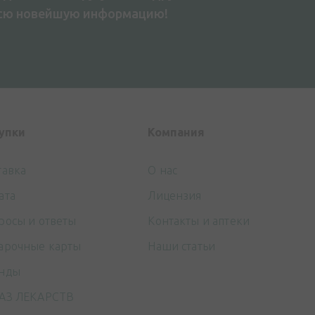
всю новейшую информацию!
упки
Компания
тавка
О нас
ата
Лицензия
росы и ответы
Контакты и аптеки
арочные карты
Наши статьи
нды
АЗ ЛЕКАРСТВ