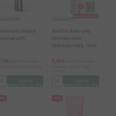
Dāvana no 49€
0
(0)
0
(0)
oom zobu birste
Anaftin Baby gels
harcoal soft
bērniem zobu
šķilšanās laikā, 10 ml
,75€
5,95€
3,19€
(45% atlaide)
7,44€
(20% atlaide)
30 dienu zemākā: 1,76€ (-1%)
30 dienu zemākā: 7,44€
(-21%)
Pirkt
Pirkt
40%
-50%