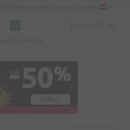
0809
info@internetaptieka.lv
Piegādes informācija
BUJ
LV
Pieslēgties
MAKSĀ TIKAI PUSI🎯