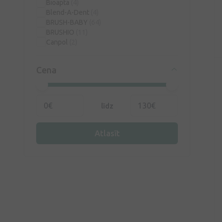
Bioapta
(4)
Blend-A-Dent
(4)
BRUSH-BABY
(64)
BRUSHIO
(11)
Canpol
(2)
COLGATE
(14)
Corega
(12)
Cena
Curaprox
(56)
Dentipur
(6)
Diagnosis
(9)
Dr. Hauschka
(3)
līdz
Dzintars
(12)
Elgydium
(15)
Elmex
(34)
Atlasīt
Eludril
(7)
Foramen
(37)
HUMBLE
(27)
IsoDent
(15)
JORDAN
(39)
Kamistad
(1)
KIN
(8)
Lacalut
(14)
Larifan
(2)