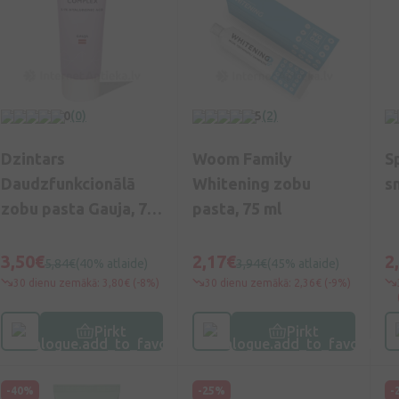
0
(0)
5
(2)
Dzintars
Woom Family
S
Daudzfunkcionālā
Whitening zobu
s
zobu pasta Gauja, 75
pasta, 75 ml
ml
3,50€
2,17€
2
5,84€
(40% atlaide)
3,94€
(45% atlaide)
30 dienu zemākā: 3,80€ (-8%)
30 dienu zemākā: 2,36€ (-9%)
Pirkt
Pirkt
-40%
-25%
-