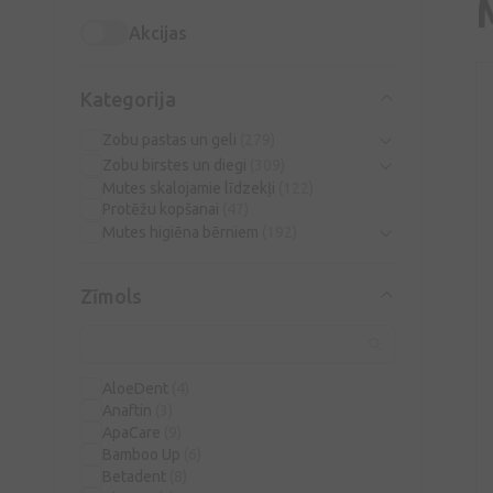
Akcijas
Kategorija
Zobu pastas un geli
(279)
Zobu birstes un diegi
(309)
Mutes skalojamie līdzekļi
(122)
Protēžu kopšanai
(47)
Mutes higiēna bērniem
(192)
Zīmols
AloeDent
(4)
Anaftin
(3)
ApaCare
(9)
Bamboo Up
(6)
Betadent
(8)