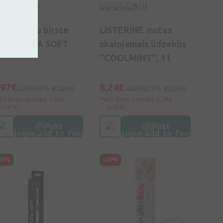
0
(0)
5
(1)
oom zobu birste
LISTERINE mutes
200 ULTRA SOFT
skalojamais līdzeklis
"COOLMINT", 1 l
,97€
8,24€
3,28€
(40% atlaide)
10,99€
(25% atlaide)
30 dienu zemākā: 1,80€
30 dienu zemākā: 6,59€
(+10%)
(+26%)
Pirkt
Pirkt
45%
-20%