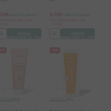
,23€
6,75€
3,19€
(30% atlaide)
7,50€
(10% atlaide)
30 dienu zemākā: 3,19€
30 dienu zemākā: 7,50€
(-31%)
(-10%)
Pirkt
Pirkt
40%
-50%
0
(0)
3
(1)