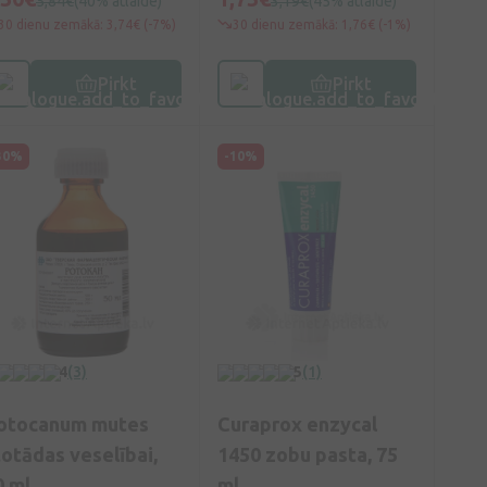
5,84€
(40% atlaide)
3,19€
(45% atlaide)
30 dienu zemākā: 3,74€ (-7%)
30 dienu zemākā: 1,76€ (-1%)
Pirkt
Pirkt
30%
-10%
4
(3)
5
(1)
otocanum mutes
Curaprox enzycal
ļotādas veselībai,
1450 zobu pasta, 75
0 ml
ml