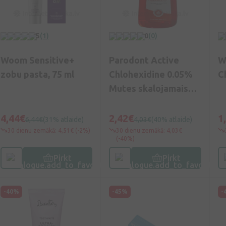
5
(1)
0
(0)
Woom Sensitive+
Parodont Active
W
zobu pasta, 75 ml
Chlohexidine 0.05%
C
Mutes skalojamais
līdzeklis, 300 ml
4,44€
2,42€
1
6,44€
(31% atlaide)
4,03€
(40% atlaide)
30 dienu zemākā: 4,51€ (-2%)
30 dienu zemākā: 4,03€
(-40%)
Pirkt
Pirkt
-40%
-45%
-