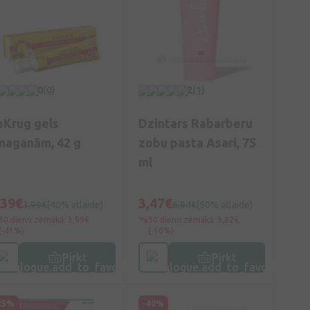
0
(0)
2
(1)
pKrug gels
Dzintars Rabarberu
maganām, 42 g
zobu pasta Asari, 75
ml
,39€
3,47€
3,99€
(40% atlaide)
6,94€
(50% atlaide)
30 dienu zemākā: 3,99€
30 dienu zemākā: 3,82€
(-41%)
(-10%)
Pirkt
Pirkt
25%
-40%