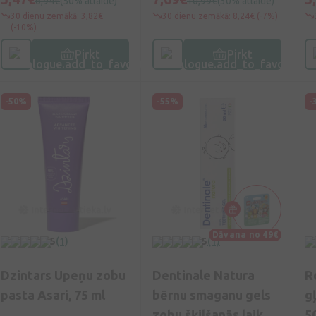
6,94€
(50% atlaide)
10,99€
(30% atlaide)
30 dienu zemākā: 3,82€
30 dienu zemākā: 8,24€ (-7%)
(-10%)
Pirkt
Pirkt
-50%
-55%
-
Dāvana no 49€
5
(1)
5
(1)
Dzintars Upeņu zobu
Dentinale Natura
R
pasta Asari, 75 ml
bērnu smaganu gels
g
zobu šķilšanās laikā,
5