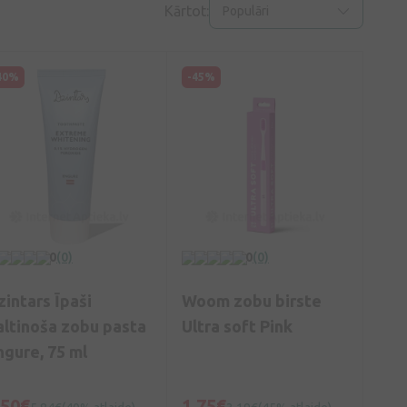
Kārtot:
Populāri
40%
-45%
0
(0)
0
(0)
zintars Īpaši
Woom zobu birste
altinoša zobu pasta
Ultra soft Pink
ngure, 75 ml
,50€
1,75€