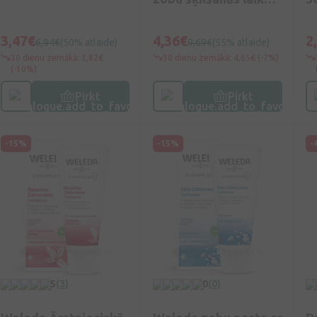
20 ml
3,47€
4,36€
2
6,94€
(50% atlaide)
9,69€
(55% atlaide)
30 dienu zemākā: 3,82€
30 dienu zemākā: 4,65€ (-7%)
(-10%)
Pirkt
Pirkt
-15%
-15%
-
5
(3)
0
(0)