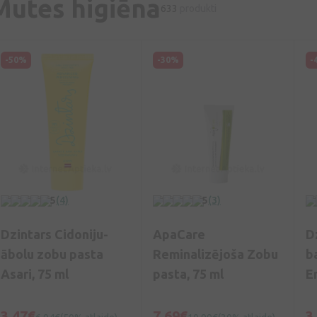
Mutes higiēna
633
produkti
-50%
-30%
-
5
(4)
5
(3)
Dzintars Cidoniju-
ApaCare
D
ābolu zobu pasta
Reminalizējoša Zobu
b
Asari, 75 ml
pasta, 75 ml
E
3,47€
7,69€
3