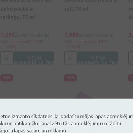
Weleda Ārstnieciskā
Weleda zobu pasta ar
D
zobu pasta ar
sāli, 75 ml
v
ratāniju, 75 ml
Ķ
7,09€
7,68€
3
8,34€
(15% atlaide)
9,04€
(15% atlaide)
30 dienu zemākā: 4,59€
30 dienu zemākā: 4,97€
(+55%)
(+55%)
Pirkt
Pirkt
-30%
-45%
-
vietne izmanto sīkdatnes, lai padarītu mājas lapas apmeklēju
āku un patīkamāku, analizētu tās apmeklējumu un rādītu
lāgotu lapas saturu un reklāmu.