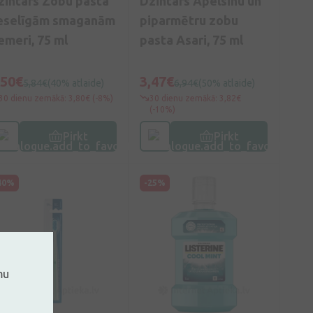
zintars Zobu pasta
Dzintars Apelsīnu un
eselīgām smaganām
piparmētru zobu
emeri, 75 ml
pasta Asari, 75 ml
,50€
3,47€
5,84€
(40% atlaide)
6,94€
(50% atlaide)
30 dienu zemākā: 3,80€ (-8%)
30 dienu zemākā: 3,82€
(-10%)
Pirkt
Pirkt
40%
-25%
mu