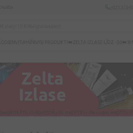
Drošība
+371 6784
ŠODIEN
VITAMĪNI
VISI PRODUKTI
👑ZELTA IZLASE LĪDZ -50👑
🎯