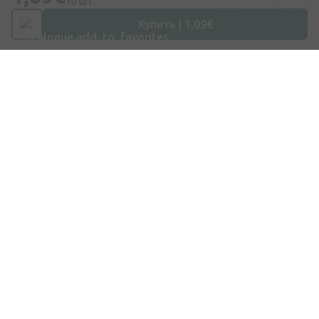
10 шт.
Эл. почта
Купить | 1,09€
info@internetaptieka.lv
Рабочее время
Будни: с 8:30 до 17:00
Покупки
Доставка
Оплата
Вопросы и ответы
Подарочные карты
Бренды