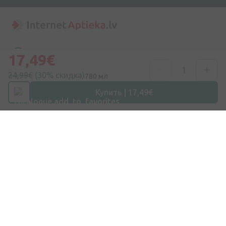
Адрес
17,49€
ул. Дзирниеку 26, Марупе, LV-2167, Латвия
24,99€
(30% скидка)
780 мл
Номер телефона
Купить | 17,49€
+371 67840809
Эл. почта
info@internetaptieka.lv
Рабочее время
Будни: с 8:30 до 17:00