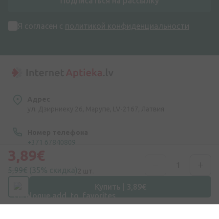
Подписаться на рассылку
Я согласен с
политикой конфиденциальности
Адрес
ул. Дзирниеку 26, Марупе, LV-2167, Латвия
Номер телефона
+371 67840809
3,89€
Эл. почта
5,99€
(35% скидка)
2 шт.
info@internetaptieka.lv
Купить | 3,89€
Рабочее время
Будни: с 8:30 до 17:00