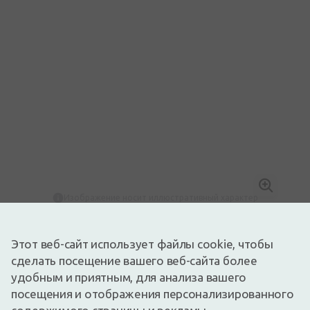
Изображение носит иллюстративный характер
3,89€
5,99€
(35% скидка)
Этот веб-сайт использует файлы cookie, чтобы
Лучшая за 30 дней: 5,99€ (-36%)
Доступный
Осталось всего 5
сделать посещение вашего веб-сайта более
У зубных щеток Humble brush уникальный и удобный дизайн.
удобным и приятным, для анализа вашего
Они эргономичны, а не скользящие ручки помогут правильно
посещения и отображения персонализированного
чистить зубы даже детя. Выбрать цвет зубной щетки