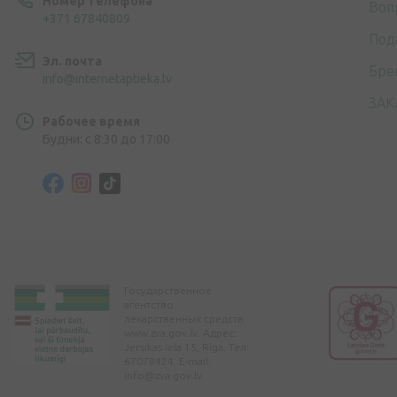
Номер телефона
Воп
+371 67840809
Под
Эл. почта
Бре
info@internetaptieka.lv
ЗАК
Рабочее время
Будни: с 8:30 до 17:00
Государственное
агентство
лекарственных средств
www.zva.gov.lv. Адрес:
Jersikas iela 15, Rīga. Тел:
67078424. E-mail:
info@zva.gov.lv