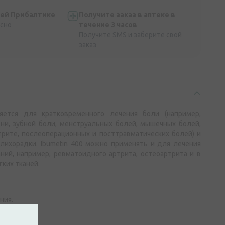
сей Прибалтике
Получите заказ в аптеке в
асно
течение 3 часов
Получите SMS и заберите свой
заказ
няется для кратковременного лечения боли (например,
ени, зубной боли, менструальных болей, мышечных болей,
трите, послеоперационных и посттравматических болей) и
 лихорадки. Ibumetin 400 можно применять и для лечения
ний, например, ревматоидного артрита, остеоартрита и в
гких тканей.
ния.
е