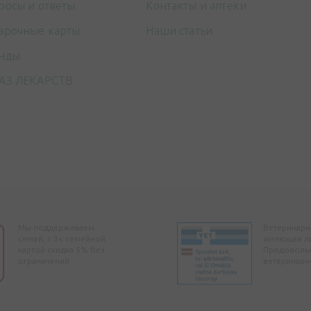
росы и ответы
Контакты и аптеки
арочные карты
Наши статьи
нды
АЗ ЛЕКАРСТВ
Мы поддерживаем
Ветеринарна
семей, с 3+ семейной
имеющая л
картой скидка 5% без
Продоволь
ограничений
ветеринарн