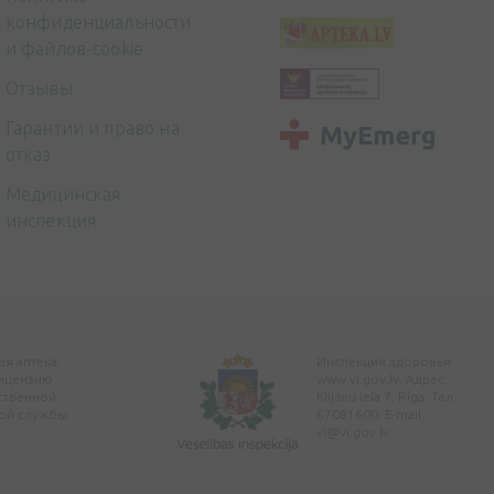
конфиденциальности
и файлов-cookie
Отзывы
Гарантии и право на
отказ
Медицинская
инспекция
я аптека,
Инспекция здоровья
ицензию
www.vi.gov.lv. Адрес:
ственной
Klijānu iela 7, Rīga. Тел:
ой службы
67081600. E-mail:
vi@vi.gov.lv