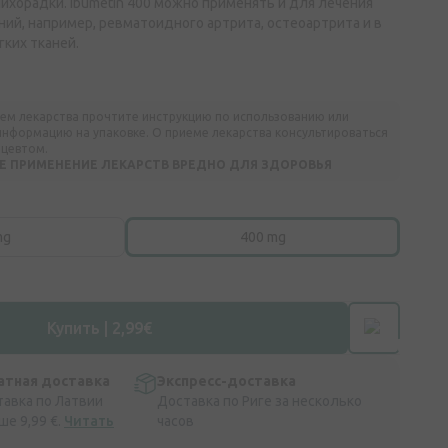
лихорадки. Ibumetin 400 можно применять и для лечения
ний, например, ревматоидного артрита, остеоартрита и в
гких тканей.
ем лекарства прочтите инструкцию по использованию или
нформацию на упаковке. О приеме лекарства консультироваться
ацевтом.
 ПРИМЕНЕНИЕ ЛЕКАРСТВ ВРЕДНО ДЛЯ ЗДОРОВЬЯ
mg
400 mg
Купить | 2,99€
атная доставка
Экспресс-доставка
тавка по Латвии
Доставка по Риге за несколько
ше 9,99 €.
Читать
часов