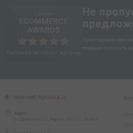
Не пропу
Latvian
ECOMMERCE
предлож
AWARDS
Приглашаем присое
первым получать 
Любимый интернет-магазин
Пок
Адрес
Дос
ул. Дзирниеку 26, Марупе, LV-2167, Латвия
Опл