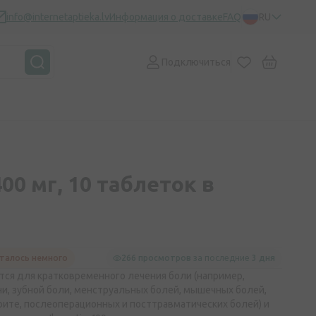
info@internetaptieka.lv
Информация о доставке
FAQ
RU
Подключиться
400 мг, 10 таблеток в
талось немного
266 просмотров
за последние
3 дня
ется для кратковременного лечения боли (например,
ни, зубной боли, менструальных болей, мышечных болей,
рите, послеоперационных и посттравматических болей) и