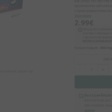
как средство против 
хронических заболева
случае ревматизма мя
Описание
2,99€
Перед употреблени
соответствующую и
с врачом или фарм
НЕОБОСНОВАННОЕ
Концентрация :
400 mg
200 
ративный характер
Быстрая беспл
Бесплатная дос
при покупке свы
далее