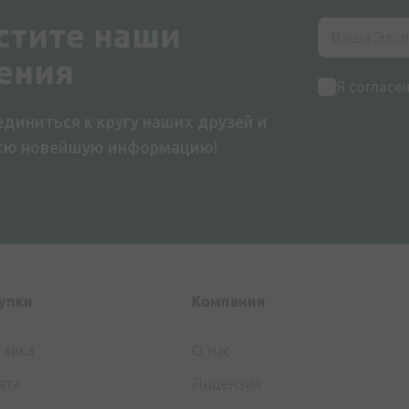
стите наши
ения
Я согласе
диниться к кругу наших друзей и
всю новейшую информацию!
упки
Компания
тавка
О нас
ата
Лицензия