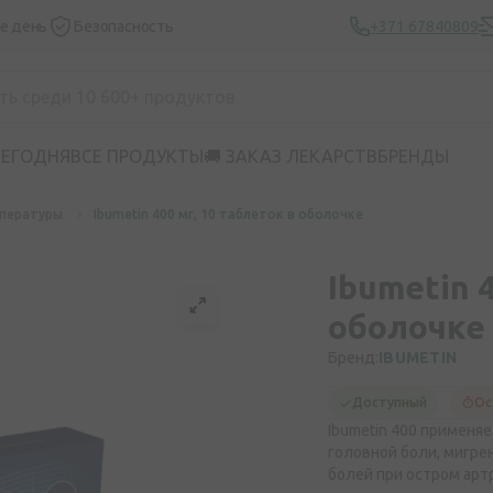
же день
Безопасность
+371 67840809
СЕГОДНЯ
ВСЕ ПРОДУКТЫ
🚚 ЗАКАЗ ЛЕКАРСТВ
БРЕНДЫ
пературы
Ibumetin 400 мг, 10 таблеток в оболочке
Ibumetin 
оболочке
Бренд:
IBUMETIN
Доступный
Ос
Ibumetin 400 применя
головной боли, мигре
болей при остром арт