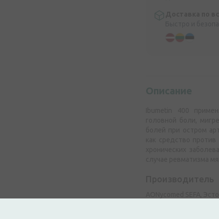
Доставка по в
Быстро и безоп
Описание
Ibumetin 400 приме
головной боли, мигр
болей при остром ар
как средство против
хронических заболева
случае ревматизма мя
Производитель
АОNycomed SEFA, Эсто
Подробнее о продукт