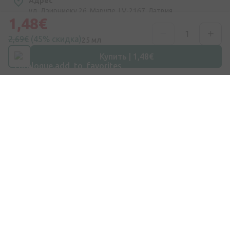
Адрес
ул. Дзирниеку 26, Марупе, LV-2167, Латвия
1,48€
Номер телефона
2,69€
(45% скидка)
25 мл
+371 67840809
Купить | 1,48€
Эл. почта
info@internetaptieka.lv
Рабочее время
Будни: с 8:30 до 17:00
Покупки
Доставка
Оплата