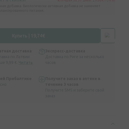
(45% скидка)
Лучшая за 30 дней: 29,66€ (-34%)
ная добавка. Биологически активная добавка не заменяет
алансированного питания.
Купить | 19,74€
атная доставка
Экспресс-доставка
тавка по Латвии
Доставка по Риге за несколько
ше 9,99 €.
Читать
часов
сей Прибалтике
Получите заказ в аптеке в
асно
течение 3 часов
Получите SMS и заберите свой
заказ