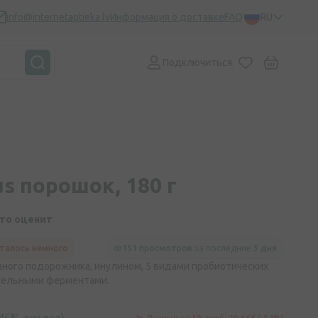
info@internetaptieka.lv
Информация о доставке
FAQ
RU
Подключиться
us порошок, 180 г
кто оценит
талось немного
151 просмотров
за последние
3 дня
аного подорожника, инулином, 5 видами пробиотических
тельными ферментами.