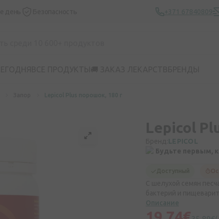
же день
Безопасность
+371 67840809
СЕГОДНЯ
ВСЕ ПРОДУКТЫ
🚚 ЗАКАЗ ЛЕКАРСТВ
БРЕНДЫ
Запор
Lepicol Plus порошок, 180 г
Lepicol Pl
Бренд:
LEPICOL
Будьте первым, 
Доступный
Ос
С шелухой семян песч
бактерий и пищевари
Описание
19,74€