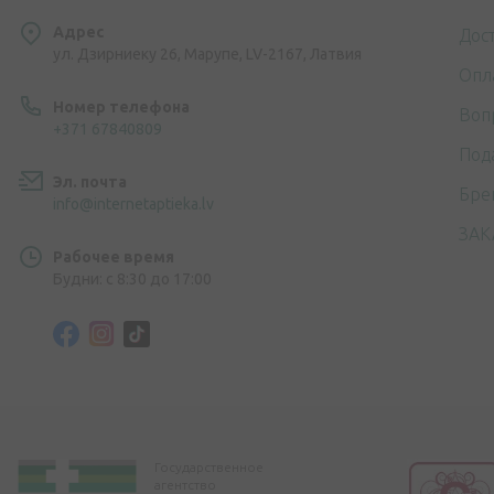
Адрес
Дос
ул. Дзирниеку 26, Марупе, LV-2167, Латвия
Опл
Номер телефона
Воп
+371 67840809
Под
Эл. почта
Бре
info@internetaptieka.lv
ЗАК
Рабочее время
Будни: с 8:30 до 17:00
Государственное
агентство