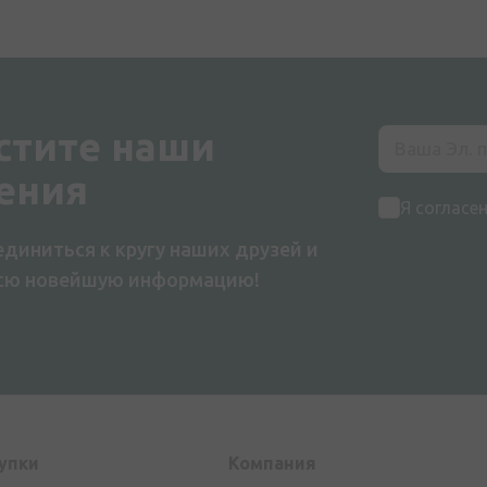
стите наши
ения
Я согласе
диниться к кругу наших друзей и
всю новейшую информацию!
упки
Компания