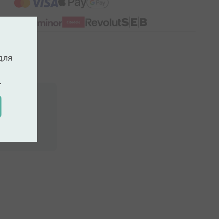
для
.
ккаунт