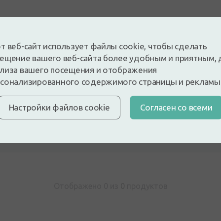
т веб-сайт использует файлы cookie, чтобы сделать
ещение вашего веб-сайта более удобным и приятным, 
лиза вашего посещения и отображения
сонализированного содержимого страницы и рекламы
 и будьте первым, кто оставит отзыв
Настройки файлов cookie
Cогласен со всеми
е отзыв, войдя в систему
У вас нет аккаунта?
Создать а
Отображено 0 из
0
продуктов