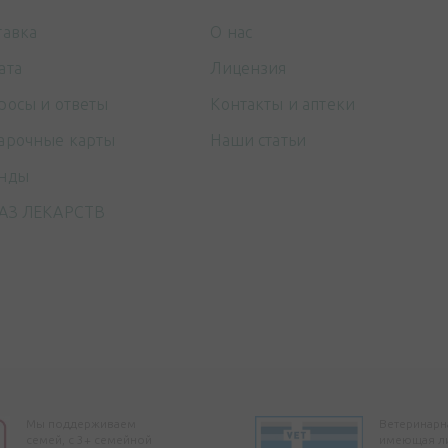
тавка
О нас
ата
Лицензия
росы и ответы
Контакты и аптеки
арочные карты
Наши статьи
нды
АЗ ЛЕКАРСТВ
Мы поддерживаем
Ветеринарна
семей, с 3+ семейной
имеющая л