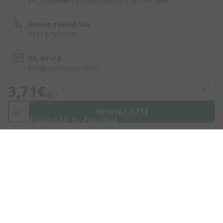
ул. Дзирниеку 26, Марупе, LV-2167, Латвия
Номер телефона
+371 67840809
Эл. почта
info@internetaptieka.lv
3,71€
Рабочее время
40 г
Будни: с 8:30 до 17:00
Купить | 3,71€
Покупки
Доставка
Оплата