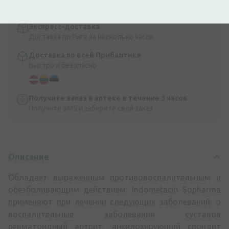
9,99 €.
Читать далее
Экспресс-доставка
Доставка по Риге за несколько часов
Доставка по всей Прибалтике
Быстро и безопасно
Получите заказ в аптеке в течение 3 часов
Получите SMS и заберите свой заказ
Описание
Обладает выраженным противовоспалительным и
обезболивающим действием. Indometacin Sopharma
применяют при лечении следующих заболеваний: o
воспалительные заболевания суставов
ревматоидный артрит, анкилозирующий спондит