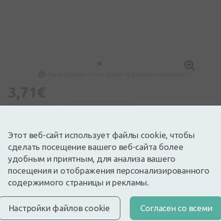
Изображение носит иллюстративный характер
3,71€
Доступный
Осталось немного
Перед употреблением лекарства прочтите инструкцию по
использованию или соответствующую информацию на
Этот веб-сайт использует файлы cookie, чтобы
упаковке. О приеме лекарства консультироваться с врачом
или фармацевтом.
сделать посещение вашего веб-сайта более
НЕОБОСНОВАННОЕ ПРИМЕНЕНИЕ ЛЕКАРСТВ ВРЕДНО
удобным и приятным, для анализа вашего
ДЛЯ ЗДОРОВЬЯ
посещения и отображения персонализированного
Индометацин относится к группе нестероидных
противовоспалительных препаратов.
содержимого страницы и рекламы.
Описание
Настройки файлов cookie
Cогласен со всеми
Быстрая бесплатная доставка
Бесплатная доставка по Латвии при покупке свыше