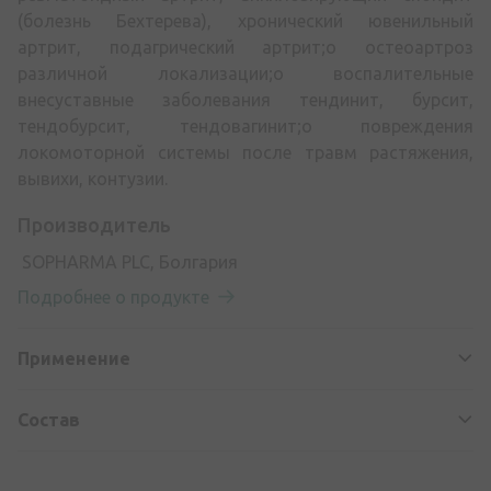
(болезнь Бехтерева), хронический ювенильный
артрит, подагрический артрит;o остеоартроз
различной локализации;o воспалительные
внесуставные заболевания тендинит, бурсит,
тендобурсит, тендовагинит;o повреждения
локомоторной системы после травм растяжения,
вывихи, контузии.
Производитель
SOPHARMA PLC, Болгария
Подробнее о продукте
Применение
Состав