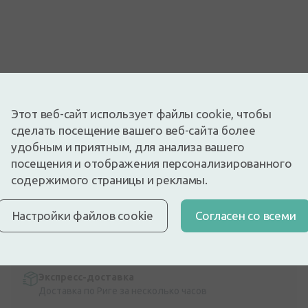
Изображение носит иллюстративный характер
Этот веб-сайт использует файлы cookie, чтобы
1,19€
сделать посещение вашего веб-сайта более
1,49€
(20% скидка)
удобным и приятным, для анализа вашего
Лучшая за 30 дней: 1,49€ (-21%)
посещения и отображения персонализированного
Доступный
Осталось всего 12
содержимого страницы и рекламы.
Баллон для клизмы. nr.3
Описание
Настройки файлов cookie
Cогласен со всеми
Быстрая бесплатная доставка
Бесплатная доставка по Латвии при покупке свыше
9,99 €.
Читать далее
Экспресс-доставка
Доставка по Риге за несколько часов