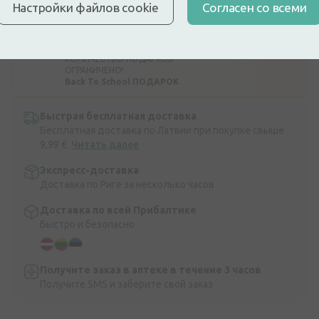
набора Lego Minifigures. Подарок
Настройки файлов cookie
Cогласен со всеми
будет автоматически добавлен в
корзину. Подарки не суммируются, и
вы можете получить только один
подарок за одну покупку. !
КОЛИЧЕСТВО ПОДАРКОВ
ОГРАНИЧЕНО!
Back To School ПОДАРОК
Быстрая бесплатная доставка
Бесплатная доставка по Латвии при покупке свыше
9,99 €.
Читать далее
Экспресс-доставка
Доставка по Риге за несколько часов
Доставка по всей Прибалтике
Быстро и безопасно
Получите заказ в аптеке в течение 3 часов
Получите SMS и заберите свой заказ