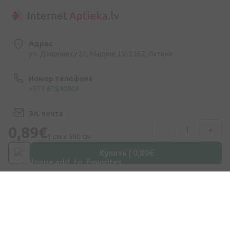
Адрес
ул. Дзирниеку 26, Марупе, LV-2167, Латвия
Номер телефона
+371 67840809
Эл. почта
info@internetaptieka.lv
0,89€
1 см х 500 см
Рабочее время
Купить | 0,89€
Будни: с 8:30 до 17:00