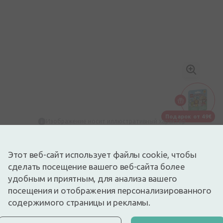
Подарок от 49€
Изображение носит иллюстративный характер
0,89€
Этот веб-сайт использует файлы cookie, чтобы
Доступный
Осталось немного
сделать посещение вашего веб-сайта более
Классический лейкопластырь в рулоне. 1 см х 500 см
Описание
удобным и приятным, для анализа вашего
посещения и отображения персонализированного
Lego ПОДАРОК
Подарок
При покупке детских товаров на сумму
содержимого страницы и рекламы.
49€ вы получите в ПОДАРОК ​​
одарок от 49€
маленькую фигурку животного из