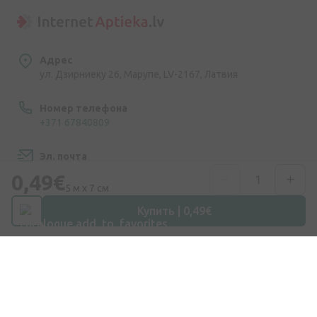
Адрес
ул. Дзирниеку 26, Марупе, LV-2167, Латвия
Номер телефона
+371 67840809
Эл. почта
info@internetaptieka.lv
0,49€
5 м х 7 см
Рабочее время
Купить | 0,49€
Будни: с 8:30 до 17:00