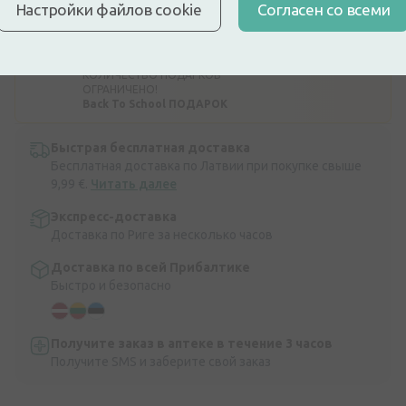
набора Lego Minifigures. Подарок
Настройки файлов cookie
Cогласен со всеми
будет автоматически добавлен в
корзину. Подарки не суммируются, и
вы можете получить только один
подарок за одну покупку. !
КОЛИЧЕСТВО ПОДАРКОВ
ОГРАНИЧЕНО!
Back To School ПОДАРОК
Быстрая бесплатная доставка
Бесплатная доставка по Латвии при покупке свыше
9,99 €.
Читать далее
Экспресс-доставка
Доставка по Риге за несколько часов
Доставка по всей Прибалтике
Быстро и безопасно
Получите заказ в аптеке в течение 3 часов
Получите SMS и заберите свой заказ