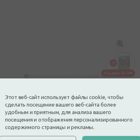
Подарок от 49€
Изображение носит иллюстративный характер
0,49€
Этот веб-сайт использует файлы cookie, чтобы
Доступный
Осталось немного
сделать посещение вашего веб-сайта более
Нестерильная марлевая повязка. 5 м х 7 см
Описание
удобным и приятным, для анализа вашего
посещения и отображения персонализированного
Lego ПОДАРОК
Подарок
При покупке детских товаров на сумму
содержимого страницы и рекламы.
49€ вы получите в ПОДАРОК ​​
одарок от 49€
маленькую фигурку животного из