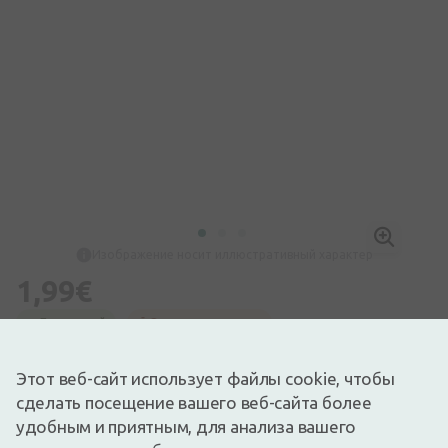
Изображение носит иллюстративный характер
1,99€
Доступный
Осталось немного
Только для наружного применения.
Описание
Этот веб-сайт использует файлы cookie, чтобы
сделать посещение вашего веб-сайта более
Быстрая бесплатная доставка
Бесплатная доставка по Латвии при покупке свыше
удобным и приятным, для анализа вашего
9,99 €.
Читать далее