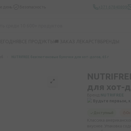
же день
Безопасность
+371 67840809
СЕГОДНЯ
ВСЕ ПРОДУКТЫ
🚚 ЗАКАЗ ЛЕКАРСТВ
БРЕНДЫ
еб
NUTRIFREE безглютеновые булочки для хот-догов, 65 г
NUTRIFRE
для хот-д
Бренд:
NUTRIFREE
Будьте первым, 
Доступный
Ос
Классика американско
вкуснее. Упаковка со