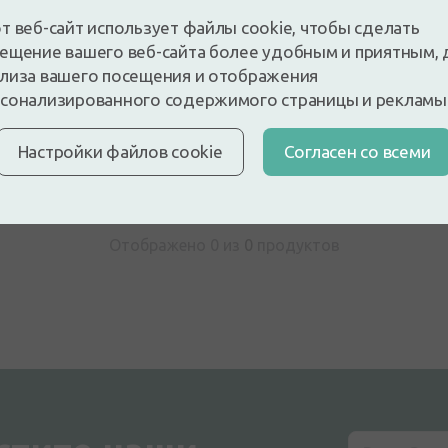
т веб-сайт использует файлы cookie, чтобы сделать
ещение вашего веб-сайта более удобным и приятным, 
лиза вашего посещения и отображения
 и будьте первым, кто оставит отзыв
сонализированного содержимого страницы и рекламы
е отзыв, войдя в систему
У вас нет аккаунта?
Создать а
Настройки файлов cookie
Cогласен со всеми
Отображено 0 из
0
продуктов