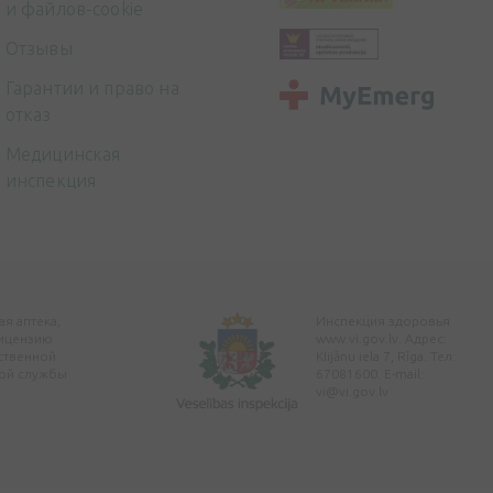
и файлов-cookie
Отзывы
Гарантии и право на
отказ
Медицинская
инспекция
я аптека,
Инспекция здоровья
ицензию
www.vi.gov.lv. Адрес:
ственной
Klijānu iela 7, Rīga. Тел:
ой службы
67081600. E-mail:
vi@vi.gov.lv