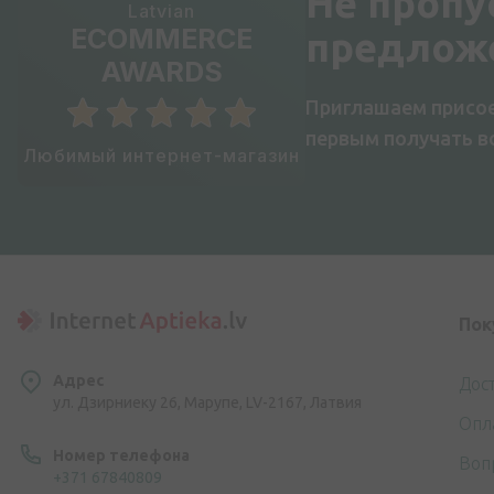
Не пропу
Latvian
ECOMMERCE
предлож
AWARDS
Приглашаем присое
первым получать 
Любимый интернет-магазин
Пок
Адрес
Дос
ул. Дзирниеку 26, Марупе, LV-2167, Латвия
Опл
Номер телефона
Воп
+371 67840809