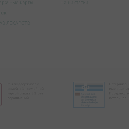
арочные карты
Наши статьи
нды
АЗ ЛЕКАРСТВ
Мы поддерживаем
Ветеринарна
семей, с 3+ семейной
имеющая л
картой скидка 5% без
Продоволь
ограничений
ветеринарн