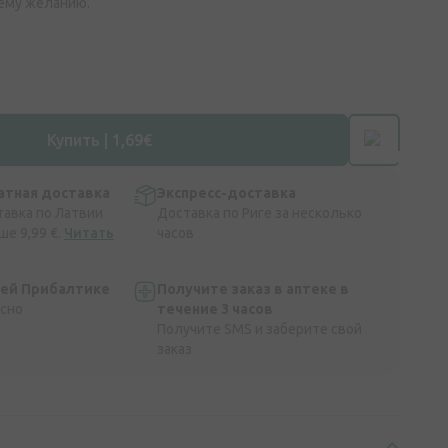
ему желанию.
Купить | 1,69€
атная доставка
Экспресс-доставка
тавка по Латвии
Доставка по Риге за несколько
ше 9,99 €.
Читать
часов
сей Прибалтике
Получите заказ в аптеке в
асно
течение 3 часов
Получите SMS и заберите свой
заказ