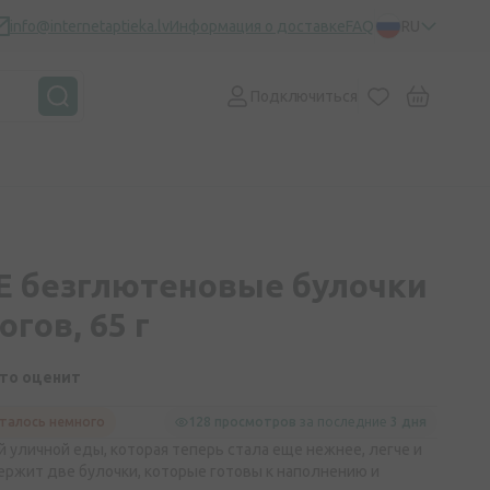
info@internetaptieka.lv
Информация о доставке
FAQ
RU
Подключиться
E безглютеновые булочки
огов, 65 г
кто оценит
талось немного
128 просмотров
за последние
3 дня
й уличной еды, которая теперь стала еще нежнее, легче и
держит две булочки, которые готовы к наполнению и