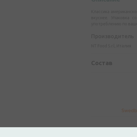
Классика американско
вкуснее. Упаковка 
употреблению по ваш
Производитель
NT Food S.r.l, Италия
Состав