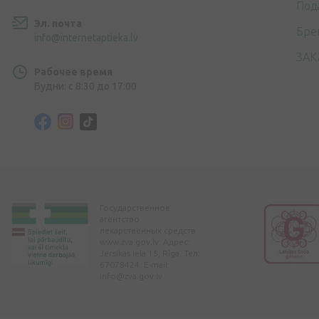
Под
Эл. почта
Бре
info@internetaptieka.lv
ЗАК
Рабочее время
Будни: с 8:30 до 17:00
Государственное
агентство
лекарственных средств
www.zva.gov.lv. Адрес:
Jersikas iela 15, Rīga. Тел:
67078424. E-mail:
info@zva.gov.lv