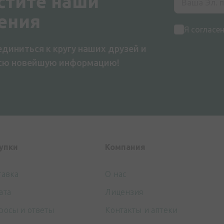
стите наши
ения
Я согласе
диниться к кругу наших друзей и
всю новейшую информацию!
упки
Компания
тавка
О нас
ата
Лицензия
росы и ответы
Контакты и аптеки