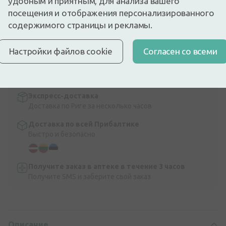
удобным и приятным, для анализа вашего
нерастворимой клетчатки). В состав входят белки (казеин),
посещения и отображения персонализированного
углеводы (мальтодекстрин), жиры, витамины и минеральные
содержимого страницы и рекламы.
вещества. Не содержит клетчатки и глютен.
Описание
Настройки файлов cookie
Cогласен со всеми
Быстрая бесплатная доставка
Бесплатная доставка по Латвии при покупке свыше
9,99 €.
Читать далее
Экспресс-доставка
Доставка по Риге за несколько часов
Доставка по всей Прибалтике
Быстро и безопасно
Получите заказ в аптеке в течение 3 часов
Получите SMS и заберите свой заказ
Описание