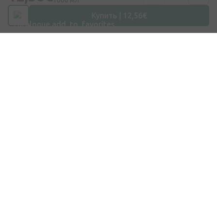
1000 мл
Эл. почта
Купить | 12,56€
info@internetaptieka.lv
Рабочее время
Будни: с 8:30 до 17:00
Покупки
Доставка
Оплата
Вопросы и ответы
Подарочные карты
Бренды