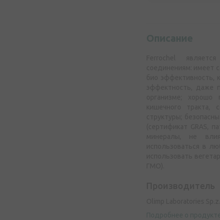
Описание
Ferrochel являетс
соединениям: имеет 
био эффективность, 
эффектность, даже п
организме; хорошо 
кишечного тракта, 
структуры; безопасны
(сертификат GRAS, п
минералы, не вли
использоваться в лю
использовать вегетари
ГМО).
Производитель
Olimp Laboratories Sp.z
Подробнее о продукт