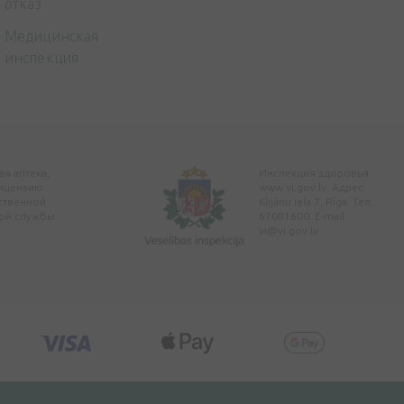
отказ
Медицинская
инспекция
я аптека,
Инспекция здоровья
ицензию
www.vi.gov.lv. Адрес:
ственной
Klijānu iela 7, Rīga. Тел:
ой службы
67081600. E-mail:
vi@vi.gov.lv