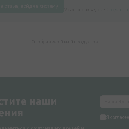
е отзыв, войдя в систему
У вас нет аккаунта?
Создать а
Отображено 0 из
0
продуктов
стите наши
ения
Я согласе
диниться к кругу наших друзей и