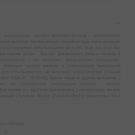
я уникальным железо-аминокислотным органическим
самую высокую поглощающую способность и очень высокую
контролируемое использование во всем теле, высокая био
ри низких дозах - быстро увеличивает запасы железа в
переносится - не вызывает раздражения желудочно-
с помощью хелата железа в специальной химической
 для использования - не вызывает аллергических реакций
атент США № 7838042); прием пищи и другие витамины /
яют на способность поглощения железа - может
бое время и с другими витаминами / минералами; можно
анцам / веганам (Kosher (Parve-Kosher) и свидетельство о
.o.o., Польша
е