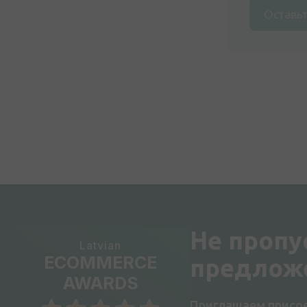
Оставьт
Не пропу
Latvian
ECOMMERCE
предлож
AWARDS
Приглашаем присое