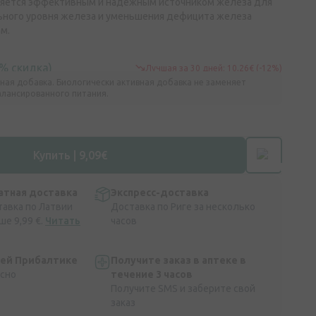
вляется эффективным и надежным источником железа для
ного уровня железа и уменьшения дефицита железа
м.
% скидка)
Лучшая за 30 дней: 10,26€ (-12%)
ная добавка. Биологически активная добавка не заменяет
алансированного питания.
Купить | 9,09€
атная доставка
Экспресс-доставка
тавка по Латвии
Доставка по Риге за несколько
ше 9,99 €.
Читать
часов
сей Прибалтике
Получите заказ в аптеке в
асно
течение 3 часов
Получите SMS и заберите свой
заказ