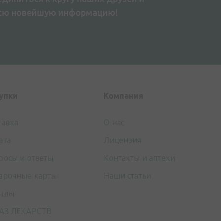
всю новейшую информацию!
упки
Компания
тавка
О нас
ата
Лицензия
росы и ответы
Контакты и аптеки
арочные карты
Наши статьи
нды
АЗ ЛЕКАРСТВ