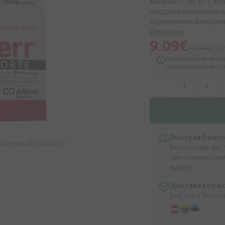
витамин C, B6, B12 я
поддержания нормаль
беременным женщина
Описание
9,09€
12,99€
(30
Биологически актив
полноценного и сб
Быстрая беспл
ративный характер
Бесплатная дос
при покупке свы
далее
Доставка по в
Быстро и безоп