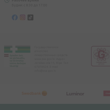
Рабочее время
Будни: с 8:30 до 17:00
Государственное
агентство
лекарственных средств
www.zva.gov.lv. Адрес:
Jersikas iela 15, Rīga. Тел:
67078424. E-mail:
info@zva.gov.lv