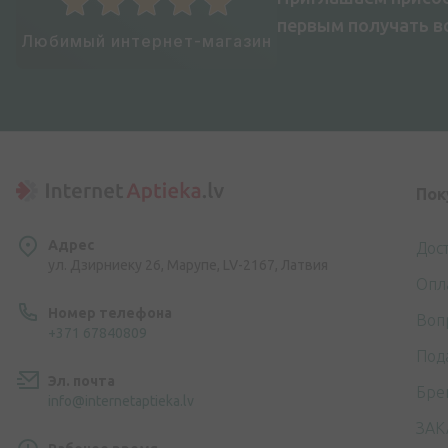
первым получать 
Любимый интернет-магазин
Пок
Адрес
Дос
ул. Дзирниеку 26, Марупе, LV-2167, Латвия
Опл
Номер телефона
Воп
+371 67840809
Под
Эл. почта
Бре
info@internetaptieka.lv
ЗАК