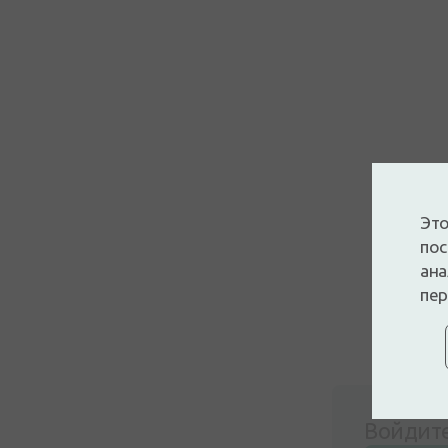
Это
пос
ана
пер
Войдите