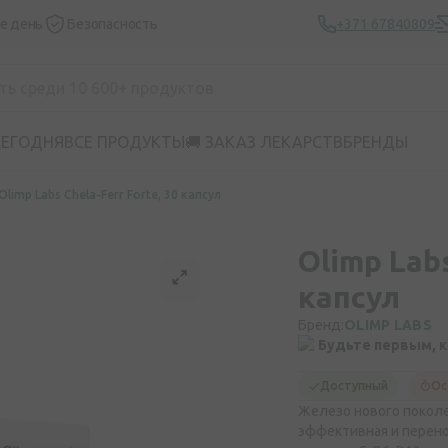
же день
Безопасность
+371 67840809
СЕГОДНЯ
ВСЕ ПРОДУКТЫ
🚚 ЗАКАЗ ЛЕКАРСТВ
БРЕНДЫ
Olimp Labs Chela-Ferr Forte, 30 капсул
Olimp Labs
капсул
Бренд:
OLIMP LABS
Будьте первым, 
Доступный
Ос
Железо нового поколе
эффективная и перено