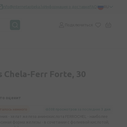
info@internetaptieka.lv
Информация о доставке
FAQ
RU
Подключиться
 Chela-Ferr Forte, 30
кто оценит
талось немного
308 просмотров
за последние
3 дня
ния - хелат железа аминокислота FERROCHEL - наиболее
симая форма железы - в сочетании с фолиевой кислотой,