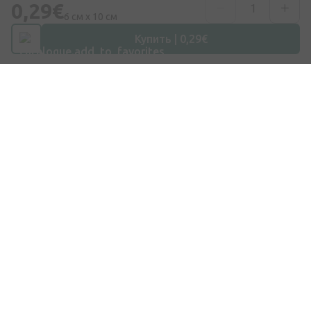
0,29€
+371 67840809
6 см х 10 см
Купить | 0,29€
Эл. почта
info@internetaptieka.lv
Рабочее время
Будни: с 8:30 до 17:00
Покупки
Доставка
Оплата
Вопросы и ответы
Подарочные карты