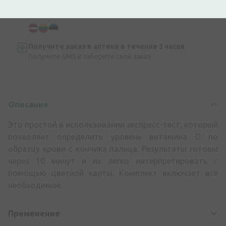
Доставка по всей Прибалтике
Быстро и безопасно
Получите заказ в аптеке в течение 3 часов
Получите SMS и заберите свой заказ
Описание
Это простой в использовании экспресс-тест, который
позволяет определить уровень витамина D по
образцу крови с кончика пальца. Результаты готовы
через 10 минут и их легко интерпретировать с
помощью цветной карты. Комплект включает все
необходимое.
Применение