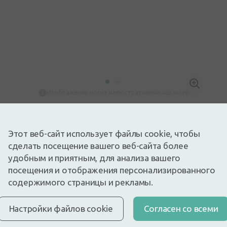
Изображение носит иллюстративный характер
Скоро будет
OmaTesti самотест для быстрого домашнего тестирования
Этот веб-сайт использует файлы cookie, чтобы
витамина д.
сделать посещение вашего веб-сайта более
Описание
удобным и приятным, для анализа вашего
Быстрая бесплатная доставка
посещения и отображения персонализированного
Бесплатная доставка по Латвии при покупке свыше
содержимого страницы и рекламы.
9,99 €.
Читать далее
Экспресс-доставка
Настройки файлов cookie
Cогласен со всеми
Доставка по Риге за несколько часов