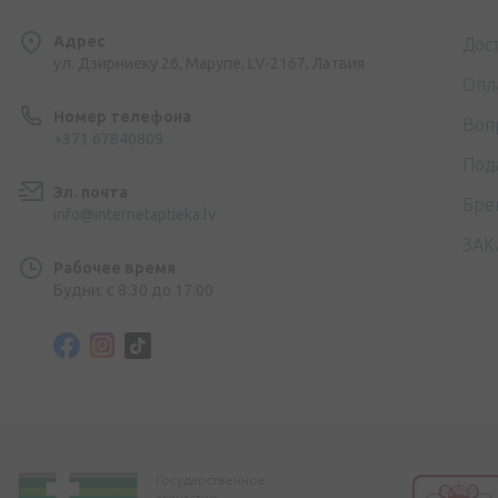
Адрес
Дос
ул. Дзирниеку 26, Марупе, LV-2167, Латвия
Опл
Номер телефона
Воп
+371 67840809
Под
Эл. почта
Бре
info@internetaptieka.lv
ЗАК
Рабочее время
Будни: с 8:30 до 17:00
Государственное
агентство