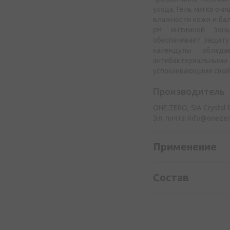
ухода. Гель мягко оч
влажности кожи и ба
pH интимной зоны
обеспечивает защиту
календулы облада
антибактериальным
успокаивающими свой
Производитель
ONE:ZERO, SIA Crystal R
Эл. почта:
info@onezer
Применение
Состав