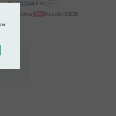
для
.
ккаунт