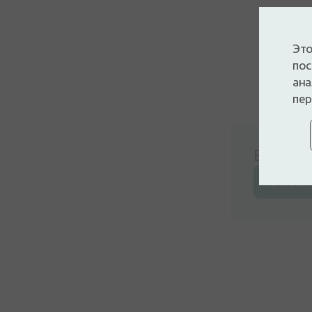
Это
пос
ана
пер
Войдите
Оставьт