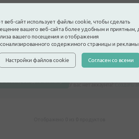
т веб-сайт использует файлы cookie, чтобы сделать
ещение вашего веб-сайта более удобным и приятным, 
лиза вашего посещения и отображения
сонализированного содержимого страницы и рекламы
Настройки файлов cookie
Cогласен со всеми
 и будьте первым, кто оставит отзыв
е отзыв, войдя в систему
У вас нет аккаунта?
Создать а
Отображено 0 из
0
продуктов