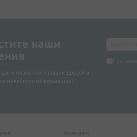
стите наши
ения
Я согласе
диниться к кругу наших друзей и
всю новейшую информацию!
упки
Компания