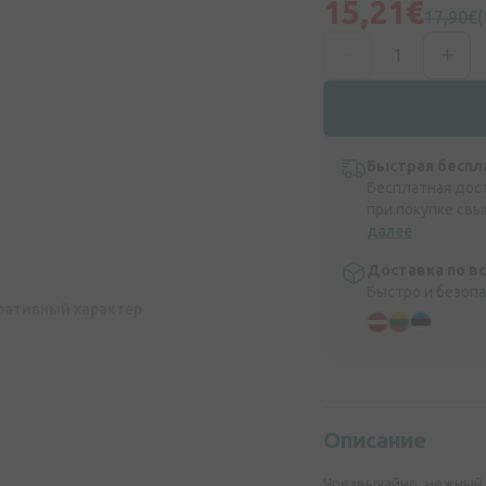
15,21€
17,90€
Быстрая беспл
Бесплатная дос
при покупке свы
далее
Доставка по в
Быстро и безоп
ративный характер
Описание
Чрезвычайно нежный