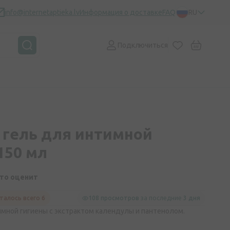
info@internetaptieka.lv
Информация о доставке
FAQ
RU
Подключиться
 гель для интимной
150 мл
кто оценит
талось всего 6
108 просмотров
за последние
3 дня
мной гигиены с экстрактом календулы и пантенолом.