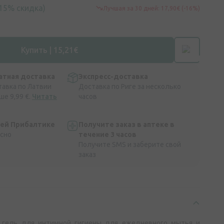
(15% скидка)
Лучшая за 30 дней: 17,90€ (-16%)
Купить | 15,21€
атная доставка
Экспресс-доставка
тавка по Латвии
Доставка по Риге за несколько
ше 9,99 €.
Читать
часов
сей Прибалтике
Получите заказ в аптеке в
асно
течение 3 часов
Получите SMS и заберите свой
заказ
 гель для интимной гигиены для ежедневного мытья и