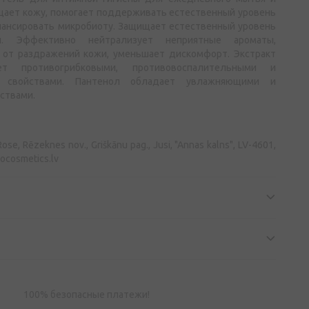
ищает кожу, помогает поддерживать естественный уровень
лансировать микробиоту. Защищает естественный уровень
. Эффективно нейтрализует неприятные ароматы,
 от раздражений кожи, уменьшает дискомфорт. Экстракт
ет противогрибковыми, противовоспалительными и
и свойствами. Пантенол обладает увлажняющими и
ствами.
ose, Rēzeknes nov., Griškānu pag., Jusi, "Annas kalns", LV-4601,
ocosmetics.lv
100% безопасные платежи!