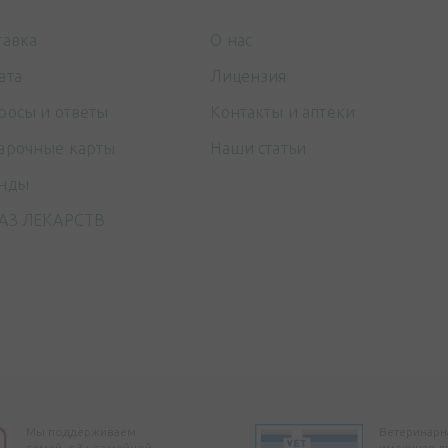
тавка
О нас
ата
Лицензия
росы и ответы
Контакты и аптеки
арочные карты
Наши статьи
нды
АЗ ЛЕКАРСТВ
Мы поддерживаем
Ветеринарна
семей, с 3+ семейной
имеющая л