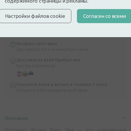
содержимого страницы и рекламы.
и витамина В12.
Описание
Настройки файлов cookie
Cогласен со всеми
Быстрая бесплатная доставка
Бесплатная доставка по Латвии при покупке свыше
9,99 €.
Читать далее
Экспресс-доставка
Доставка по Риге за несколько часов
Доставка по всей Прибалтике
Быстро и безопасно
Получите заказ в аптеке в течение 3 часов
Получите SMS и заберите свой заказ
Описание
Островит Фарма Ферр Эйд — это комплексная