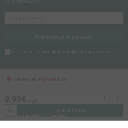
информацию!
Подписаться на рассылку
Я согласен с
политикой конфиденциальности
Адрес
9,99€
ул. Дзирниеку 26, Марупе, LV-2167, Латвия
60 шт.
Купить | 9,99€
Номер телефона
+371 67840809