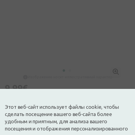
Изображение носит иллюстративный характер
9,99€
Доступный
Осталось немного
Биологически активная добавка. Биологически активная
Этот веб-сайт использует файлы cookie, чтобы
добавка не заменяет полноценного и сбалансированного
сделать посещение вашего веб-сайта более
питания.
удобным и приятным, для анализа вашего
Островит Фарма Ферр Эйд — это комплексная пищевая
добавка, являющаяся источником ценных ингредиентов:
посещения и отображения персонализированного
железа, витамина В6, витамина С, а также фолиевой кислоты