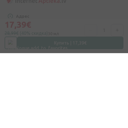
Адрес
17,39€
ул. Дзирниеку 26, Марупе, LV-2167, Латвия
28,99€
(40% скидка)
30 мл
Номер телефона
+371 67840809
Купить | 17,39€
Эл. почта
info@internetaptieka.lv
Рабочее время
Будни: с 8:30 до 17:00
Покупки