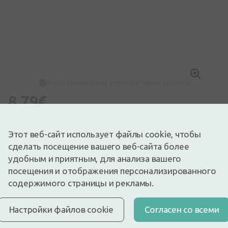
Изображение носит иллюстративный характер
8,79€
Доступный
Осталось немного
Перед употреблением лекарства прочтите инструкцию по
Этот веб-сайт использует файлы cookie, чтобы
использованию или соответствующую информацию на
упаковке. О приеме лекарства консультироваться с врачом
сделать посещение вашего веб-сайта более
или фармацевтом.
удобным и приятным, для анализа вашего
НЕОБОСНОВАННОЕ ПРИМЕНЕНИЕ ЛЕКАРСТВ ВРЕДНО
ДЛЯ ЗДОРОВЬЯ
посещения и отображения персонализированного
содержимого страницы и рекламы.
Активное вещество порошка Furasol растворимый фурагин
антибактериальное средство (производная нитрофурана).
Его применяют для изготовления раствора
Настройки файлов cookie
Cогласен со всеми
предназначенного для наружного применения при лечении
воспалений полости рта и горла, инфицированных ран,