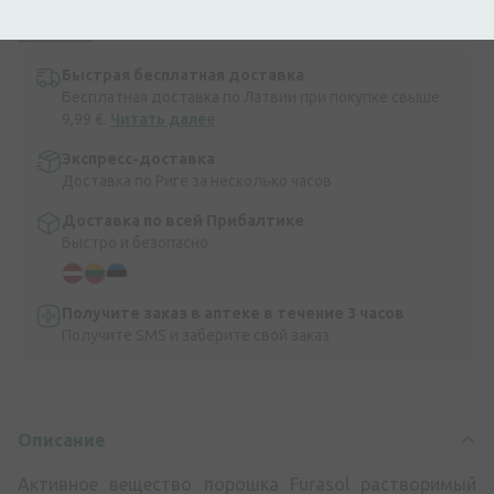
ожогов, гнойных воспалений.
Описание
Быстрая бесплатная доставка
Бесплатная доставка по Латвии при покупке свыше
9,99 €.
Читать далее
Экспресс-доставка
Доставка по Риге за несколько часов
Доставка по всей Прибалтике
Быстро и безопасно
Получите заказ в аптеке в течение 3 часов
Получите SMS и заберите свой заказ
Описание
Активное вещество порошка Furasol растворимый