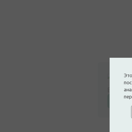
Это
пос
Войдите
ана
пер
Оставьт