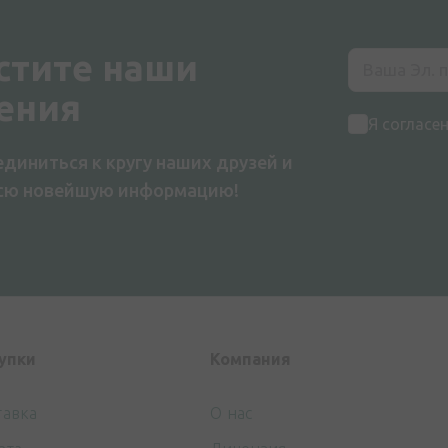
стите наши
ения
Я согласе
диниться к кругу наших друзей и
всю новейшую информацию!
упки
Компания
тавка
О нас