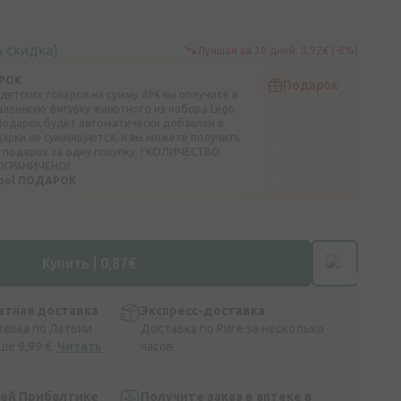
 скидка)
Лучшая за 30 дней: 0,92€ (-6%)
РОК
Подарок
 детских товаров на сумму 49€ вы получите в
аленькую фигурку животного из набора Lego
. Подарок будет автоматически добавлен в
дарки не суммируются, и вы можете получить
 подарок за одну покупку. ! КОЛИЧЕСТВО
ОГРАНИЧЕНО!
hool ПОДАРОК
Купить | 0,87€
атная доставка
Экспресс-доставка
тавка по Латвии
Доставка по Риге за несколько
ше 9,99 €.
Читать
часов
сей Прибалтике
Получите заказ в аптеке в