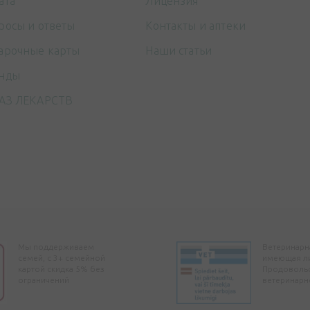
ата
Лицензия
росы и ответы
Контакты и аптеки
арочные карты
Наши статьи
нды
АЗ ЛЕКАРСТВ
Мы поддерживаем
Ветеринарна
семей, с 3+ семейной
имеющая л
картой скидка 5% без
Продоволь
ограничений
ветеринарн