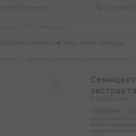
же день
Безопасность
+371 67840809
СЕГОДНЯ
ВСЕ ПРОДУКТЫ
🚚 ЗАКАЗ ЛЕКАРСТВ
БРЕНДЫ
и лосьоны
Семицветик, крем для детей с 7 экстрактами трав, 44 г
Семицвети
экстракта
5
(3)
Доступный
Ос
Крем для детей от рож
облепиха, подорожник
противовоспалитель