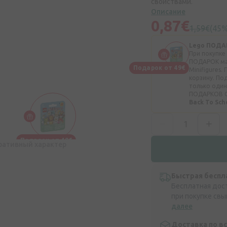
свойствами.
Описание
0,87€
1,59€
(45%
Lego ПОДА
При покупке
ПОДАРОК ​​м
Подарок от 49€
Minifigures
корзину. По
только один
ПОДАРКОВ 
Back To Sc
Подарок от 49€
ративный характер
Быстрая беспл
Бесплатная дос
при покупке свы
далее
Доставка по в