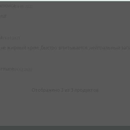
amovica
18.01.2025
ina!
va
19.07.2023
не жирный крем ,быстро впитывается ,нейтральный запа
ormane
01.12.2022
Отображено 3 из
3
продуктов