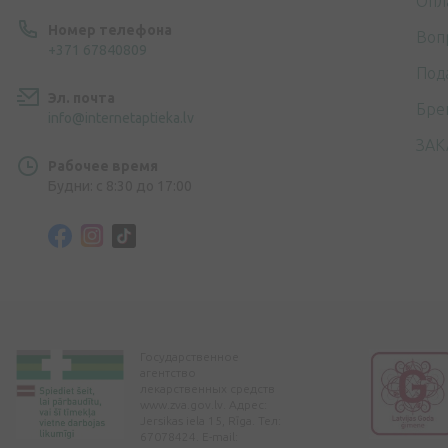
Опл
Номер телефона
Воп
+371 67840809
Под
Эл. почта
Бре
info@internetaptieka.lv
ЗАК
Рабочее время
Будни: с 8:30 до 17:00
Государственное
агентство
лекарственных средств
www.zva.gov.lv. Адрес:
Jersikas iela 15, Rīga. Тел:
67078424. E-mail: