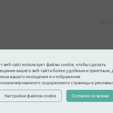
5
т веб-сайт использует файлы cookie, чтобы сделать
На основе 3 отзывов
ещение вашего веб-сайта более удобным и приятным, 
 и оставьте отзыв
лиза вашего посещения и отображения
сонализированного содержимого страницы и рекламы
е отзыв, войдя в систему
У вас нет аккаунта?
Создать а
Настройки файлов cookie
Cогласен со всеми