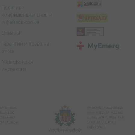
Политика
конфиденциальности
и файлов-cookie
Отзывы
Гарантии и право на
отказ
Медицинская
инспекция
я аптека,
Инспекция здоровья
ицензию
www.vi.gov.lv. Адрес:
ственной
Klijānu iela 7, Rīga. Тел:
ой службы
67081600. E-mail:
vi@vi.gov.lv