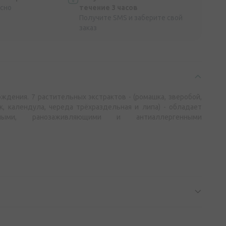
асно
течение 3 часов
Получите SMS и заберите свой
заказ
ждения. 7 растительных экстрактов - (ромашка, зверобой,
к, календула, череда трёхраздельная и липа) - обладает
льными, ранозаживляющими и антиаллергенными