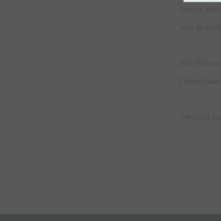
Solvita Abr
Viss apmier
Ella Škļaro
Приятный,
Svetlana B