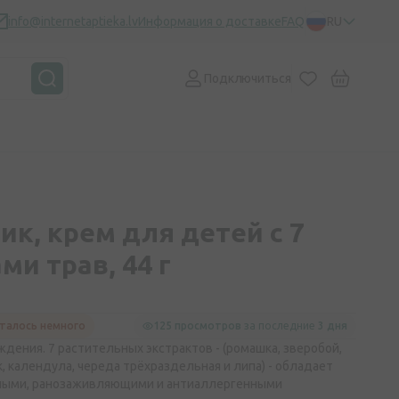
info@internetaptieka.lv
Информация о доставке
FAQ
RU
Подключиться
к, крем для детей с 7
ми трав, 44 г
талось немного
125 просмотров
за последние
3 дня
дения. 7 растительных экстрактов - (ромашка, зверобой,
, календула, череда трёхраздельная и липа) - обладает
ными, ранозаживляющими и антиаллергенными