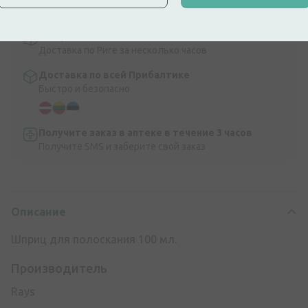
9,99 €.
Читать далее
Экспресс-доставка
Доставка по Риге за несколько часов
Доставка по всей Прибалтике
Быстро и безопасно
Получите заказ в аптеке в течение 3 часов
Получите SMS и заберите свой заказ
Описание
Шприц для полоскания 100 мл.
Производитель
Rays