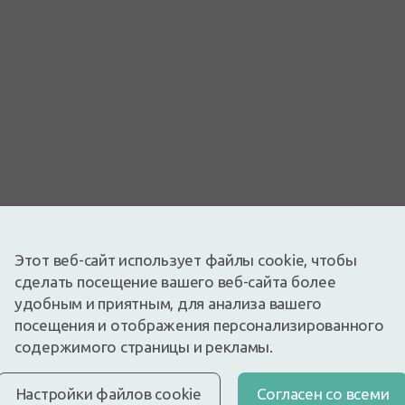
Изображение носит иллюстративный характер
1,18€
Этот веб-сайт использует файлы cookie, чтобы
1,39€
(15% скидка)
сделать посещение вашего веб-сайта более
Лучшая за 30 дней: 1,39€ (-16%)
удобным и приятным, для анализа вашего
Доступный
Осталось немного
посещения и отображения персонализированного
Шприц для полоскания 100 мл.
содержимого страницы и рекламы.
Описание
Быстрая бесплатная доставка
Настройки файлов cookie
Cогласен со всеми
Бесплатная доставка по Латвии при покупке свыше