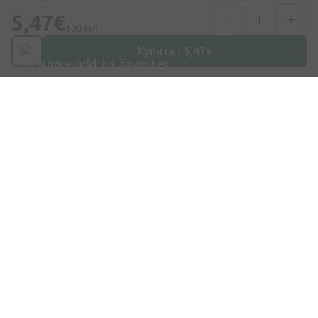
5,47€
100 мл
Купить | 5,47€
Покупки
Доставка
Оплата
Вопросы и ответы
Подарочные карты
Бренды
ЗАКАЗ ЛЕКАРСТВ
Компания