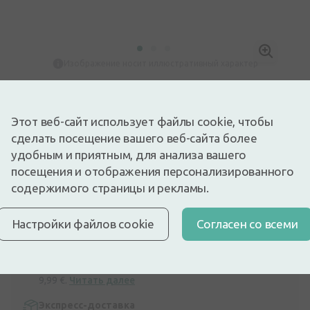
Изображение носит иллюстративный характер
9,20€
Доступный
Осталось немного
Этот веб-сайт использует файлы cookie, чтобы
Перед употреблением лекарства прочтите инструкцию по
сделать посещение вашего веб-сайта более
использованию или соответствующую информацию на
упаковке. О приеме лекарства консультироваться с врачом
удобным и приятным, для анализа вашего
или фармацевтом.
посещения и отображения персонализированного
НЕОБОСНОВАННОЕ ПРИМЕНЕНИЕ ЛЕКАРСТВ ВРЕДНО
ДЛЯ ЗДОРОВЬЯ
содержимого страницы и рекламы.
Сироп Stodal гомеопатический препарат, традиционно
используемый для симптоматического лечения кашля.
Настройки файлов cookie
Cогласен со всеми
Описание
Быстрая бесплатная доставка
Бесплатная доставка по Латвии при покупке свыше
9,99 €.
Читать далее
Экспресс-доставка