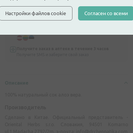
Экспресс-доставка
Настройки файлов cookie
Cогласен со всеми
Доставка по Риге за несколько часов
Доставка по всей Прибалтике
Быстро и безопасно
Получите заказ в аптеке в течение 3 часов
Получите SMS и заберите свой заказ
Описание
100% натуральный сок алоэ вера.
Производитель
Сделано в Китае. Официальный представитель -
Oriental Herbs s.r.o. Словакия, 94501 Komarno
ul.1.Madacha 2792/2m, э-почта:
info@drchenpatika.com