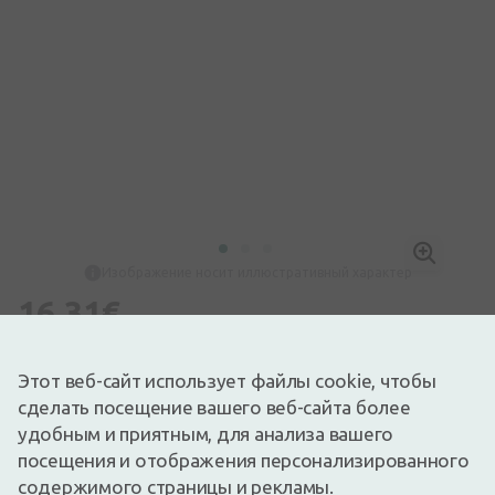
Изображение носит иллюстративный характер
16,31€
Доступный
Осталось немного
100% натуральный сок алоэ вера.
Этот веб-сайт использует файлы cookie, чтобы
Описание
сделать посещение вашего веб-сайта более
удобным и приятным, для анализа вашего
Быстрая бесплатная доставка
посещения и отображения персонализированного
Бесплатная доставка по Латвии при покупке свыше
9,99 €.
Читать далее
содержимого страницы и рекламы.