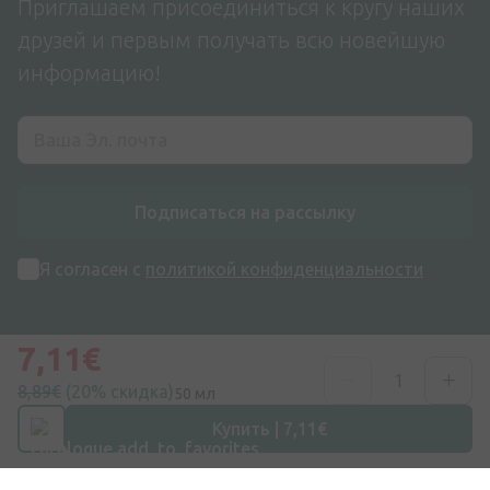
Приглашаем присоединиться к кругу наших
друзей и первым получать всю новейшую
информацию!
Подписаться на рассылку
Я согласен с
политикой конфиденциальности
7,11€
8,89€
(20% скидка)
50 мл
Купить | 7,11€
Адрес
ул. Дзирниеку 26, Марупе, LV-2167, Латвия