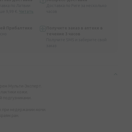
тавка по Латвии
Доставка по Риге за несколько
ше 9,99 €.
Читать
часов
сей Прибалтике
Получите заказ в аптеке в
асно
течение 3 часов
Получите SMS и заберите свой
заказ
рем Мульти-Эксперт.
илактики кожи.
й подгузниками.
х при недержании мочи.
краям ран.