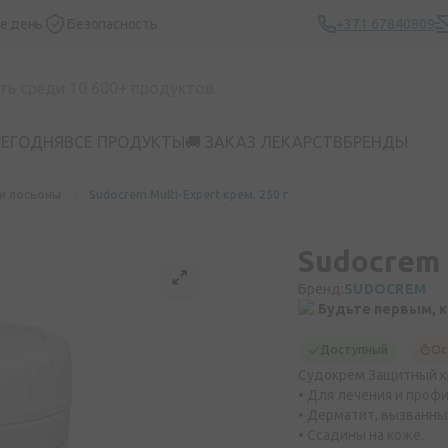
же день
Безопасность
+371 67840809
СЕГОДНЯ
ВСЕ ПРОДУКТЫ
🚚 ЗАКАЗ ЛЕКАРСТВ
БРЕНДЫ
и лосьоны
Sudocrem Multi-Expert крем, 250 г
Sudocrem 
Бренд:
SUDOCREM
Будьте первым, 
Доступный
Ос
Судокрем Защитный к
• Для лечения и проф
• Дерматит, вызванны
• Ссадины на коже.