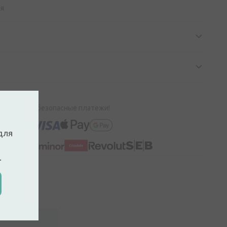
ия
100% безопасные платежи!
для
.