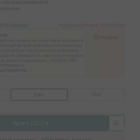
х при недержании мочи.
краям ран.
(15% скидка)
Лучшая за 30 дней: 11,09€ (+14%)
РОК
Подарок
 детских товаров на сумму 49€ вы получите в
аленькую фигурку животного из набора Lego
. Подарок будет автоматически добавлен в
дарки не суммируются, и вы можете получить
 подарок за одну покупку. ! КОЛИЧЕСТВО
ОГРАНИЧЕНО!
hool ПОДАРОК
250 г
125 г
Купить | 12,57€
атная доставка
Экспресс-доставка