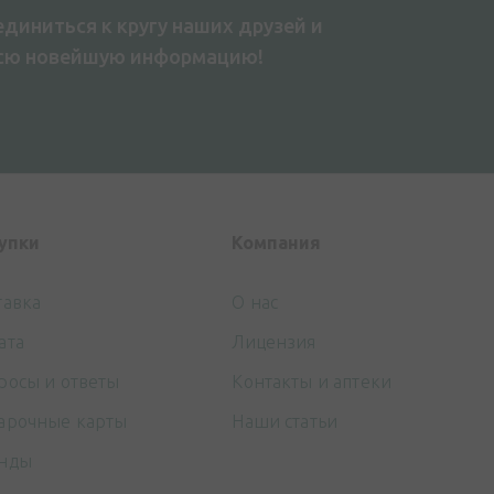
диниться к кругу наших друзей и
всю новейшую информацию!
упки
Компания
тавка
О нас
ата
Лицензия
росы и ответы
Контакты и аптеки
арочные карты
Наши статьи
нды