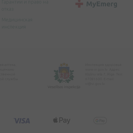
Гарантии и право на
отказ
Медицинская
инспекция
я аптека,
Инспекция здоровья
ицензию
www.vi.gov.lv. Адрес:
ственной
Klijānu iela 7, Rīga. Тел:
ой службы
67081600. E-mail:
vi@vi.gov.lv