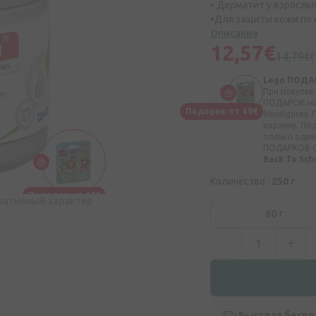
• Дерматит у взрослы
•Для защиты кожи по 
Описание
12,57€
14,79€
Lego ПОДА
При покупке
ПОДАРОК ​​м
Подарок от 49€
Minifigures
корзину. По
только один
ПОДАРКОВ 
Back To Sc
Количество :
250 г
Подарок от 49€
ративный характер
60 г
Быстрая беспл