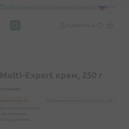
info@internetaptieka.lv
Информация о доставке
FAQ
RU
Подключиться
Multi-Expert крем, 250 г
кто оценит
талось всего 18
156 просмотров
за последние
3 дня
рем Мульти-Эксперт.
илактики кожи.
й подгузниками.