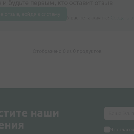
 и будьте первым, кто оставит отзыв
е отзыв, войдя в систему
У вас нет аккаунта?
Создать а
Отображено 0 из
0
продуктов
стите наши
ения
Я согласе