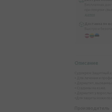
Бесплатная дос
при покупке свы
далее
Доставка по в
Быстро и безоп
Описание
Судокрем Защитный к
• Для лечения и проф
• Дерматит, вызванны
• Ссадины на коже.
• Дерматит у взрослы
•Для защиты кожи по 
Производитель