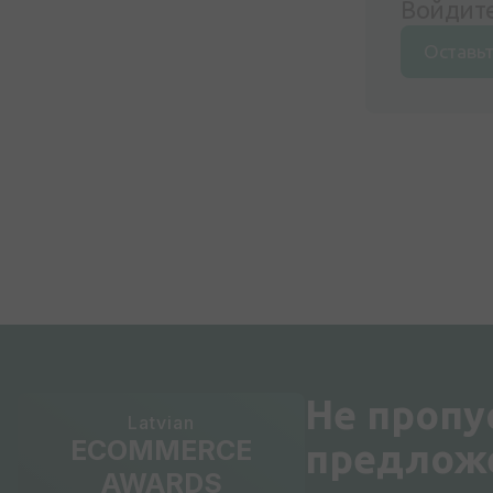
Войдите
Оставьт
Не пропу
Latvian
ECOMMERCE
предлож
AWARDS