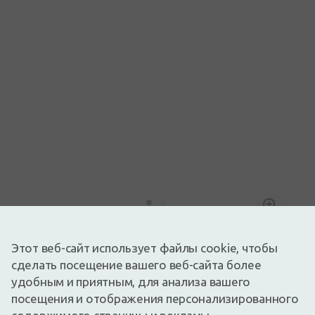
Изображение носит иллюстративный характер
3,95€
6,59€
(40% скидка)
Этот веб-сайт использует файлы cookie, чтобы
сделать посещение вашего веб-сайта более
Лучшая за 30 дней: 6,59€ (-41%)
Доступный
Осталось немного
удобным и приятным, для анализа вашего
TENA Discreet Ultra Mini Plus это удлиненные прокладки при
посещения и отображения персонализированного
недержании, которые обеспечивают женщинам с легкой