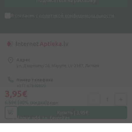
Подписаться на рассылку
Я согласен с
политикой конфиденциальности
Адрес
ул. Дзирниеку 26, Марупе, LV-2167, Латвия
Номер телефона
+371 67840809
3,95€
Эл. почта
6,59€
(40% скидка)
24 шт.
info@internetaptieka.lv
Купить | 3,95€
Рабочее время
Будни: с 8:30 до 17:00