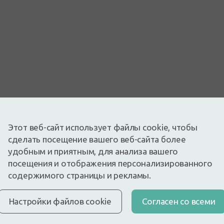
Изображение носит иллюстративный характер
Этот веб-сайт использует файлы cookie, чтобы
1,42€
1,89€
(25% скидка)
сделать посещение вашего веб-сайта более
Лучшая за 30 дней: 1,89€ (-25%)
удобным и приятным, для анализа вашего
Доступный
Осталось всего 16
посещения и отображения персонализированного
Расческа для волос с ручкой 21 см, коричневая.
содержимого страницы и рекламы.
Описание
Быстрая бесплатная доставка
Настройки файлов cookie
Cогласен со всеми
Бесплатная доставка по Латвии при покупке свыше
9,99 €.
Читать далее