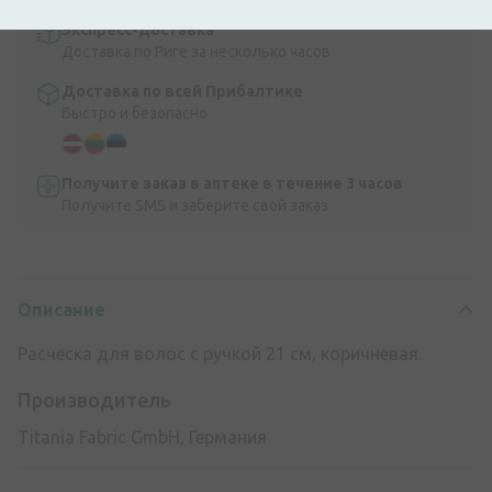
Экспресс-доставка
Доставка по Риге за несколько часов
Доставка по всей Прибалтике
Быстро и безопасно
Получите заказ в аптеке в течение 3 часов
Получите SMS и заберите свой заказ
Описание
Расческа для волос с ручкой 21 см, коричневая.
Производитель
Titania Fabric GmbH, Германия