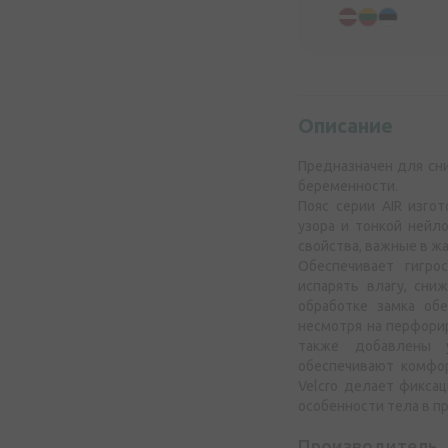
Описание
Предназначен для сн
беременности.
Пояс серии AIR изго
узора и тонкой нейл
свойства, важные в ж
Обеспечивает гигро
испарять влагу, сни
обработке замка об
несмотря на перфорир
также добавлены у
обеспечивают комфор
Velcro делает фикса
особенности тела в п
Производитель