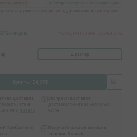
талось всего 2
109 просмотров
за последние
3 дня
жения нагрузки в пояснице и поддержки живота во время
(25% скидка)
Лучшая за 30 дней: 32,89€ (-25%)
мер
2. размер
Купить | 24,67€
атная доставка
Экспресс-доставка
тавка по Латвии
Доставка по Риге за несколько
ше 9,99 €.
Читать
часов
сей Прибалтике
Получите заказ в аптеке в
асно
течение 3 часов