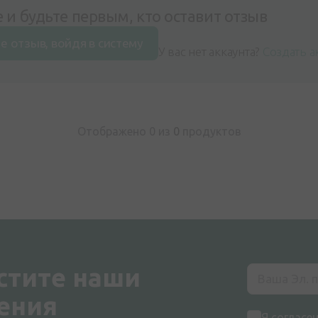
 и будьте первым, кто оставит отзыв
е отзыв, войдя в систему
У вас нет аккаунта?
Создать а
Отображено 0 из
0
продуктов
стите наши
ения
Я согласе