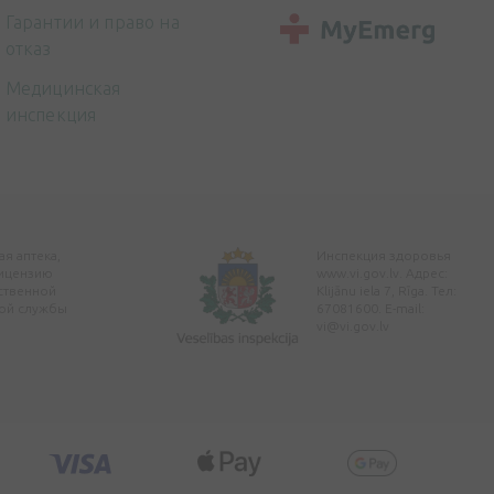
Гарантии и право на
отказ
Медицинская
инспекция
я аптека,
Инспекция здоровья
ицензию
www.vi.gov.lv. Адрес:
ственной
Klijānu iela 7, Rīga. Тел:
ой службы
67081600. E-mail:
vi@vi.gov.lv