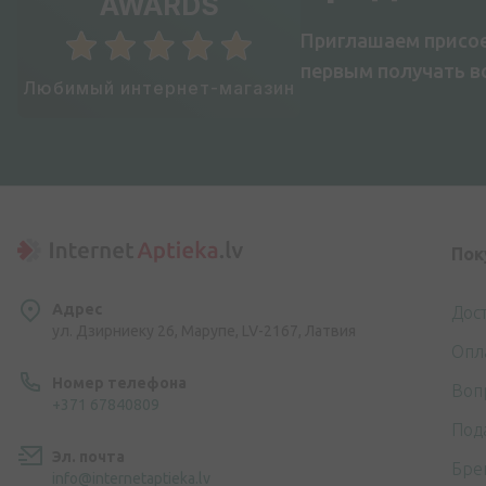
AWARDS
Приглашаем присое
первым получать 
Любимый интернет-магазин
Пок
Адрес
Дос
ул. Дзирниеку 26, Марупе, LV-2167, Латвия
Опл
Номер телефона
Воп
+371 67840809
Под
Эл. почта
Бре
info@internetaptieka.lv