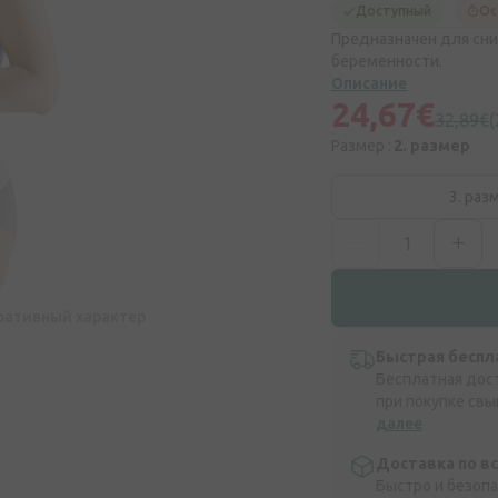
Доступный
Ос
Предназначен для сни
беременности.
Описание
24,67€
32,89€
Размер :
2. размер
3. раз
ративный характер
Быстрая беспл
Бесплатная дос
при покупке свы
далее
Доставка по в
Быстро и безоп