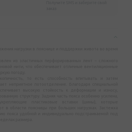
Получите SMS и заберите свой
заказ
ижения нагрузки в пояснице и поддержки живота во время
товлен из эластичных перфорированных лент – сложного
оновой нити, что обеспечивает отличные вентиляционные
аркую погоду.
скопичность, то есть способность впитывать и затем
жает неприятное потоотделение. Благодаря специальной
еспечивает высокую стойкость к деформации и износу,
ованную структуру. Задняя часть пояса особенно усилена,
крепляющие пластиковые вставки (шины), которые
т в области поясницы при больших нагрузках. Застежка
цию пояса удобной и индивидуально подстраиваемой под
ределах размера.