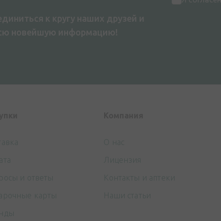
диниться к кругу наших друзей и
всю новейшую информацию!
упки
Компания
тавка
О нас
ата
Лицензия
росы и ответы
Контакты и аптеки
арочные карты
Наши статьи
нды