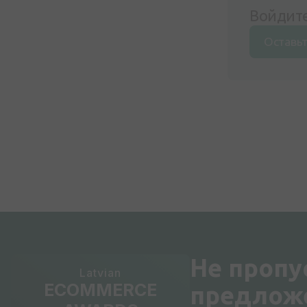
Войдите
Оставьт
Не пропу
Latvian
ECOMMERCE
предлож