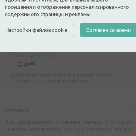
посещения и отображения персонализированного
Быстрая бесплатная доставка
содержимого страницы и рекламы.
Бесплатная доставка по Латвии при покупке свыше
9,99 €.
Читать далее
Настройки файлов cookie
Cогласен со всеми
Экспресс-доставка
Доставка по Риге за несколько часов
Доставка по всей Прибалтике
Быстро и безопасно
Получите заказ в аптеке в течение 3 часов
Получите SMS и заберите свой заказ
Описание
Для профилактики и лечения герпеса. Его нужно
начинать использовать уже при появление первых