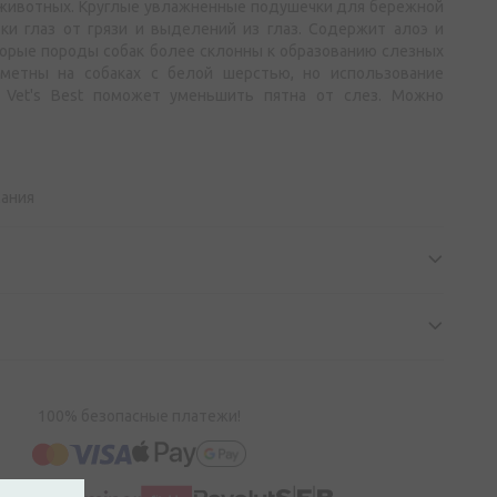
 животных. Круглые увлажненные подушечки для бережной
ки глаз от грязи и выделений из глаз. Содержит алоэ и
торые породы собак более склонны к образованию слезных
аметны на собаках с белой шерстью, но использование
 Vet's Best поможет уменьшить пятна от слез. Можно
.
мания
100% безопасные платежи!