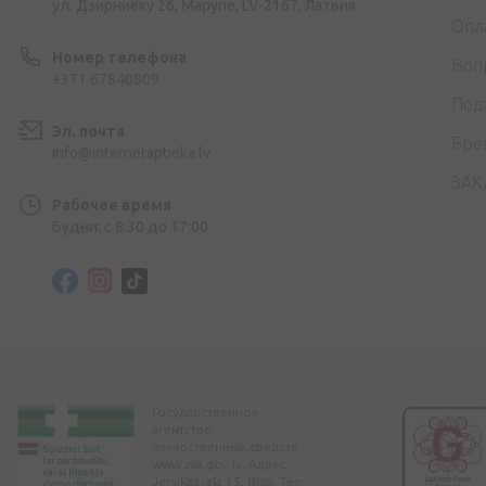
ул. Дзирниеку 26, Марупе, LV-2167, Латвия
Опл
Номер телефона
Воп
+371 67840809
Под
Эл. почта
Бре
info@internetaptieka.lv
ЗАК
Рабочее время
Будни: с 8:30 до 17:00
Государственное
агентство
лекарственных средств
www.zva.gov.lv. Адрес:
Jersikas iela 15, Rīga. Тел: