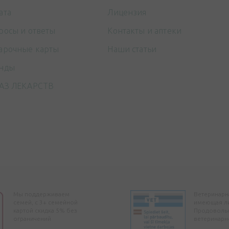
ата
Лицензия
росы и ответы
Контакты и аптеки
арочные карты
Наши статьи
нды
АЗ ЛЕКАРСТВ
Мы поддерживаем
Ветеринарна
семей, с 3+ семейной
имеющая л
картой скидка 5% без
Продоволь
ограничений
ветеринарн