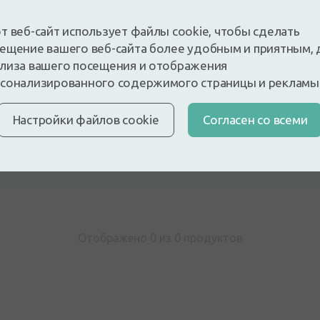
т веб-сайт использует файлы cookie, чтобы сделать
ещение вашего веб-сайта более удобным и приятным, 
лиза вашего посещения и отображения
сонализированного содержимого страницы и рекламы
Настройки файлов cookie
Cогласен со всеми
 и будьте первым, кто оставит отзыв
е отзыв, войдя в систему
У вас нет аккаунта?
Создать а
Отображено 0 из
0
продуктов