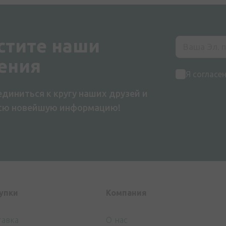
стите наши
ения
Я согласе
диниться к кругу наших друзей и
всю новейшую информацию!
упки
Компания
тавка
О нас