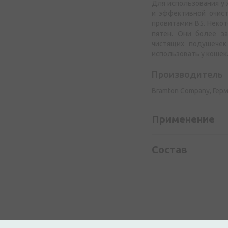
Для использования у
и эффективной очист
провитамин В5. Неко
пятен. Они более з
чистящих подушечек
использовать у кошек
Производитель
Bramton Company, Гер
Применение
Состав