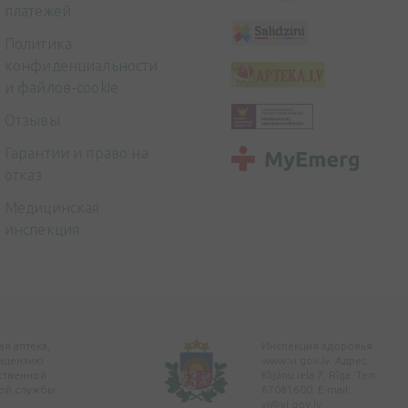
платежей
Политика
конфиденциальности
и файлов-cookie
Отзывы
Гарантии и право на
отказ
Медицинская
инспекция
я аптека,
Инспекция здоровья
ицензию
www.vi.gov.lv. Адрес:
ственной
Klijānu iela 7, Rīga. Тел:
ой службы
67081600. E-mail:
vi@vi.gov.lv