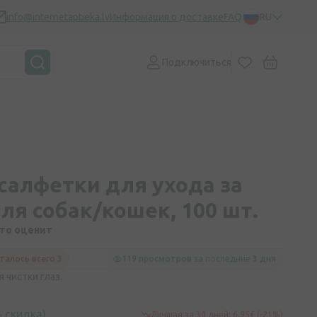
info@internetaptieka.lv
Информация о доставке
FAQ
RU
Подключиться
 салфетки для ухода за
ля собак/кошек, 100 шт.
кто оценит
талось всего 3
119 просмотров
за последние
3 дня
 чистки глаз.
 скидка)
Лучшая за 30 дней: 6,95€ (-21%)