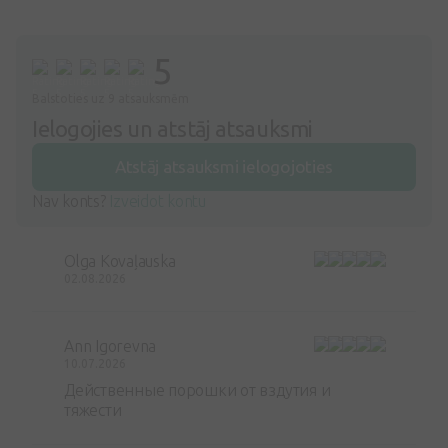
5
Balstoties uz 9 atsauksmēm
Ielogojies un atstāj atsauksmi
Atstāj atsauksmi ielogojoties
Nav konts?
Izveidot kontu
Olga Kovaļauska
02.08.2026
Ann Igorevna
10.07.2026
Действенные порошки от вздутия и
тяжести