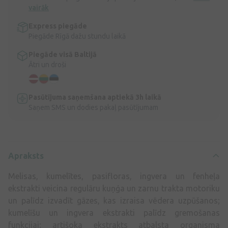
vairāk
Express piegāde
Piegāde Rīgā dažu stundu laikā
Piegāde visā Baltijā
Ātri un droši
Pasūtījuma saņemšana aptiekā 3h laikā
Saņem SMS un dodies pakaļ pasūtījumam
Apraksts
Melisas, kumelītes, pasifloras, ingvera un fenheļa
ekstrakti veicina regulāru kuņģa un zarnu trakta motoriku
un palīdz izvadīt gāzes, kas izraisa vēdera uzpūšanos;
kumelīšu un ingvera ekstrakti palīdz gremošanas
funkcijai; artišoka ekstrakts atbalsta organisma