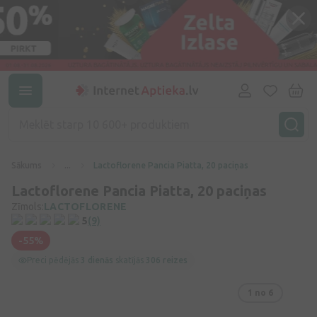
Sākums
...
Lactoflorene Pancia Piatta, 20 paciņas
Lactoflorene Pancia Piatta, 20 paciņas
Zīmols:
LACTOFLORENE
5
(9)
-55%
Preci pēdējās
3 dienās
skatījās
306 reizes
1
no 6