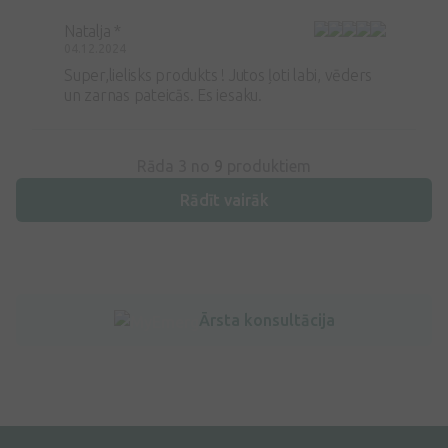
Natalja *
04.12.2024
Super,lielisks produkts ! Jutos ļoti labi, vēders
un zarnas pateicās. Es iesaku.
Rāda 3 no
9
produktiem
Rādīt vairāk
Ārsta konsultācija