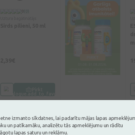
0
(0)
Uztura bagātinātājs
Uz
Sirds pilieni, 50 ml
E
d
m
2,39€
1
Pirkt
vietne izmanto sīkdatnes, lai padarītu mājas lapas apmeklēju
āku un patīkamāku, analizētu tās apmeklējumu un rādītu
lāgotu lapas saturu un reklāmu.