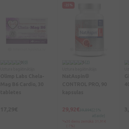
-25%
0
(0)
5
(2)
Uztura bagātinātājs
Uztura bagātinātājs
Uz
Olimp Labs Chela-
NatAspin®
Gi
Mag B6 Cardio, 30
CONTROL PRO, 90
4
tabletes
kapsulas
17,29€
29,92€
3
39,89€
(25%
atlaide)
30 dienu zemākā: 31,91€
(-7%)