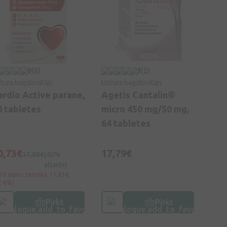
0
(0)
3
(2)
tura bagātinātājs
Uztura bagātinātājs
ardio Active parane,
Agetis Cantalin®
0 tabletes
micro 450 mg/50 mg,
64 tabletes
0,73€
17,79€
17,89€
(40%
atlaide)
30 dienu zemākā: 11,63€
(-8%)
Pirkt
Pirkt