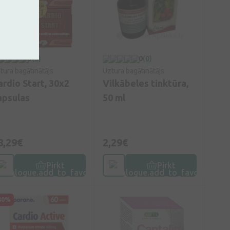
5
(5)
0
(0)
tura bagātinātājs
Uztura bagātinātājs
ardio Start, 30x2
Vilkābeles tinktūra,
apsulas
50 ml
8,29€
2,29€
Pirkt
Pirkt
40%