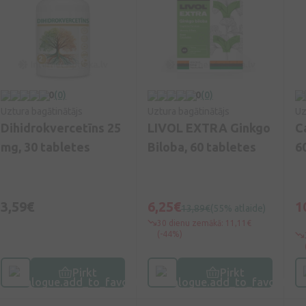
0
(0)
0
(0)
Uztura bagātinātājs
Uztura bagātinātājs
Uz
Dihidrokvercetīns 25
LIVOL EXTRA Ginkgo
C
mg, 30 tabletes
Biloba, 60 tabletes
6
3,59€
6,25€
1
13,89€
(55% atlaide)
30 dienu zemākā: 11,11€
(-44%)
Pirkt
Pirkt