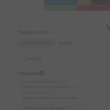
Pielietotie filtri
Vēnas un asinsvadi
Nodzēst
Akcijas
Kategorija
1
Zivju eļļa un Omega-3
(203)
Vitamīni un uztura bagātinātāji
(583)
Minerālvielas
(479)
Smadzeņu darbība un nervu sistēma
(327)
Vitamīni matiem, ādai, nagiem
(116)