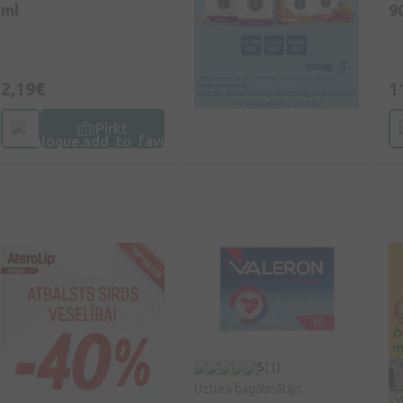
ml
9
2,19€
1
Pirkt
5
(1)
Uztura bagātinātājs