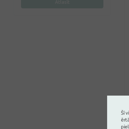
Atlasīt
Šī 
ērt
pie