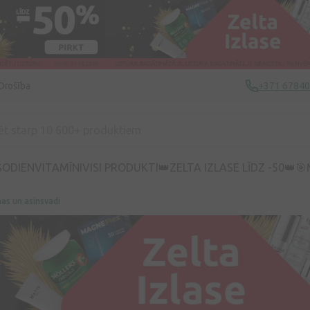
Drošība
+371 6784
ŠODIEN
VITAMĪNI
VISI PRODUKTI
👑ZELTA IZLASE LĪDZ -50👑
🎯
as un asinsvadi