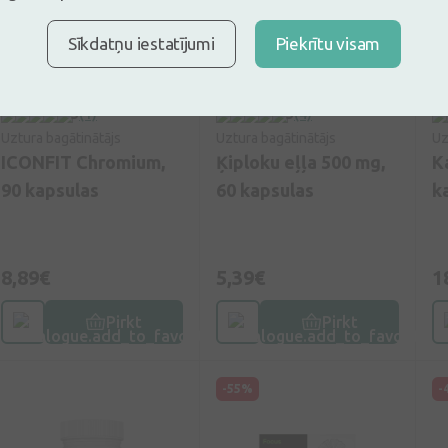
Sīkdatņu iestatījumi
Piekrītu visam
5
(1)
5
(4)
Uztura bagātinātājs
Uztura bagātinātājs
Uz
ICONFIT Chromium,
Ķiploku eļļa 500 mg,
K
90 kapsulas
60 kapsulas
k
8,89€
5,39€
1
Pirkt
Pirkt
-55%
-