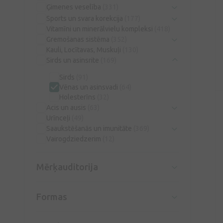
Ģimenes veselība
(331)
Sports un svara korekcija
(177)
Vitamīni un minerālvielu kompleksi
(418)
Gremošanas sistēma
(352)
Kauli, Locītavas, Muskuļi
(130)
Sirds un asinsrite
(169)
Sirds
(91)
Vēnas un asinsvadi
(64)
Holesterīns
(32)
Acis un ausis
(63)
Urīnceļi
(49)
Saaukstēšanās un imunitāte
(369)
Vairogdziedzerim
(12)
Mērķauditorija
Formas