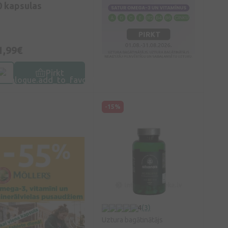
0 kapsulas
1,99€
Pirkt
-15%
4
(3)
Uztura bagātinātājs