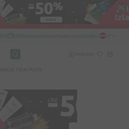
0809
info@internetaptieka.lv
Piegādes informācija
BUJ
LV
Pieslēgties
MAKSĀ TIKAI PUSI🎯