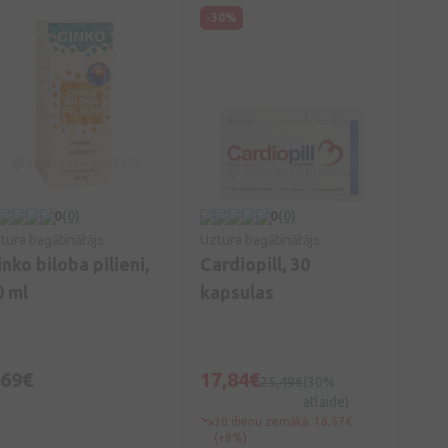
-30%
0
(0)
0
(0)
tura bagātinātājs
Uztura bagātinātājs
nko biloba pilieni,
Cardiopill, 30
0 ml
kapsulas
,69€
17,84€
25,49€
(30%
atlaide)
30 dienu zemākā: 16,57€
(+8%)