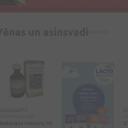
Vēnas un asinsvadi
42
produkti
5
(1)
Uztura bagātinātājs
Uz
Baldriāna tinktūra, 50
I