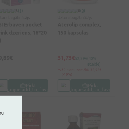
5
(1)
0
(0)
tura bagātinātājs
Uztura bagātinātājs
SI Erbaven pocket
Aterolip complex,
rink dzēriens, 16*20
150 kapsulas
l
9,89€
31,73€
52,89€
(40%
atlaide)
30 dienu zemākā: 38,92€
(-19%)
Pirkt
Pirkt
mu