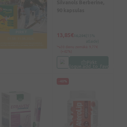
Silvanols Berberine,
90 kapsulas
13,85€
16,29€
(15%
atlaide)
30 dienu zemākā: 9,77€
(+42%)
Pirkt
-40%