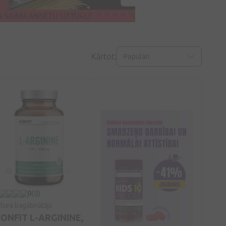
Kārtot:
Populāri
0
(0)
tura bagātinātājs
CONFIT L-ARGININE,