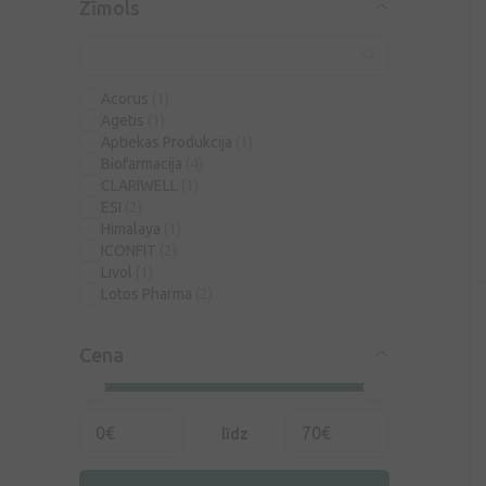
Zīmols
Acorus
(1)
Agetis
(1)
Aptiekas Produkcija
(1)
Biofarmacija
(4)
CLARIWELL
(1)
ESI
(2)
Himalaya
(1)
ICONFIT
(2)
Livol
(1)
Lotos Pharma
(2)
Olimp Labs
(2)
Parene
(1)
Cena
Pharma Market Solution
(1)
Silvanols
(4)
Terezia
(1)
Unifarma
(2)
līdz
Vitabiotics
(2)
Walmark
(3)