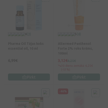
4
(3)
5
(4)
Pharma Oil Tējas koks
Altermed Panthenol
essential oil, 10 ml
Forte 2% roku krēms,
100ml
6,99€
3,12€
6,25€
30 dienu zemākā: 6,25€
(-51%)
Pirkt
Pirkt
-46%