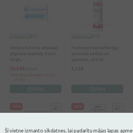
5
(2)
5
(1)
Deltacrin Forte ampulas
Podosept dezinfekcijas
stipriem matiem, 8 ml x
aerosols pēdām un
10 gb.
apaviem, 250 ml
33,34€
6,12€
39,22€
30 dienu zemākā: 39,22€
(-15%)
Pirkt
Pirkt
-15%
-35%
Šī vietne izmanto sīkdatnes, lai padarītu mājas lapas apm