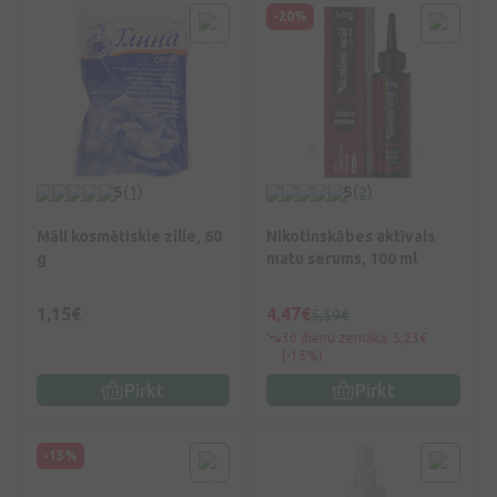
-20%
5
(1)
5
(2)
Māli kosmētiskie zilie, 60
Nikotinskābes aktīvais
g
matu serums, 100 ml
1,15€
4,47€
5,59€
30 dienu zemākā: 5,23€
(-15%)
Pirkt
Pirkt
-15%