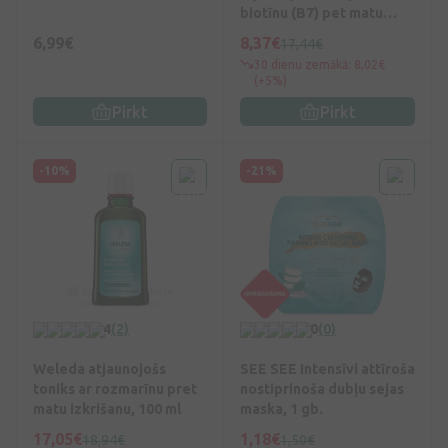
biotīnu (B7) pet matu
izkrišanu, 250 ml
6,99€
8,37€
17,44€
30 dienu zemākā: 8,02€
(+5%)
Pirkt
Pirkt
-10%
-21%
4
(2)
0
(0)
Weleda atjaunojošs
SEE SEE Intensīvi attīroša
toniks ar rozmarīnu pret
nostiprinoša dubļu sejas
matu izkrišanu, 100 ml
maska, 1 gb.
17,05€
1,18€
18,94€
1,50€