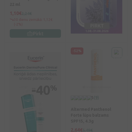
22 ml
1,10€
2,24€
30 dienu zemākā: 1,12€
(-2%)
Pirkt
-52%
5
(9)
Altermed Panthenol
Forte lūpu balzams
SPF15, 4.3g
2,64€
5,49€