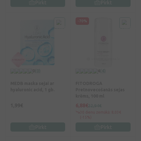
Pirkt
Pirkt
-70%
0
(0)
4
(4)
MEDB maska sejai ar
FITODROGA
hyaluronic acid, 1 gb.
Pretnovecošanās sejas
krēms, 100 ml
1,99€
6,88€
22,94€
30 dienu zemākā: 8,03€
(-15%)
Pirkt
Pirkt