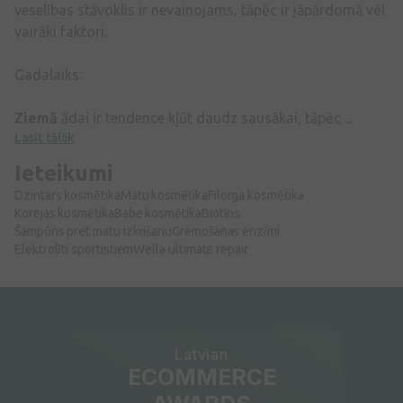
veselības stāvoklis ir nevainojams, tāpēc ir jāpārdomā vēl
vairāki faktori:
Gadalaiks:
Ziemā
ādai ir tendence kļūt daudz sausākai, tāpēc ...
Lasīt tālāk
Ieteikumi
Dzintars kosmētika
Matu kosmētika
Filorga kosmētika
Korejas kosmētika
Babe kosmētika
Biotīns
Šampūns pret matu izkrišanu
Gremošanas enzīmi
Elektrolīti sportistiem
Wella ultimate repair
Latvian
ECOMMERCE