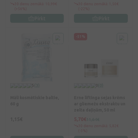
30 dienu zemākā: 10,99€
30 dienu zemākā: 1,50€
(+56%)
(-22%)
Pirkt
Pirkt
-51%
5
(3)
0
(0)
Māli kosmētiskie baltie,
Erne liftinga sejas krēms
60 g
ar gliemežu ekstraktu un
zelta daļiņām, 50 ml
1,15€
5,70€
11,64€
30 dienu zemākā: 5,82€
(-3%)