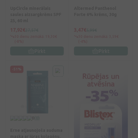
UpCircle minerālais
Altermed Panthenol
saules aizsargkrēms SPF
Forte 6% krēms, 30g
25, 60 ml
17,92€
3,47€
27,57€
5,99€
30 dienu zemākā: 19,30€
30 dienu zemākā: 3,59€
(-8%)
(-4%)
Pirkt
Pirkt
-51%
0
(0)
Erne atjaunojoša auduma
maska ar jūras kolagēnu,