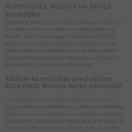
Ārstnieciskā, kopjošā un dabīgā
kosmētika
Kosmētikai ārstniecībā un labas veselības uzturēšanā ir
sava būtiska loma. Kosmētikas produkti palīdz kopt
ķermeni, ādu, matus un nagus, tādējādi profilaktiski
palīdz novērst dažādu nepatīkamu stāvokļu rašanos.
Vesela, veselīga un labi kopta āda ir ķermeņa galvenā
barjera pret apkārtējās vides nelabvēlīgo iedarbību. Jo
veselīgāka āda, jo labāk pasargāts cilvēks.
Kādiem kosmētikas produktiem
būtu jābūt ikvienā mājas aptieciņā?
Lai parūpētos par ādu ikdienā, pietiek ar mazumiņu –
maigiem attīrošiem līdzekļiem, kas piemēroti konkrētajai
ķermeņa zonai, un barojošiem vai mitrinošiem krēmiem
vai losjoniem. Vesela cilvēka veselai ādai ar to pietiks, lai
saglabātu mitruma līmeni un elastību. Taču ne vienmēr