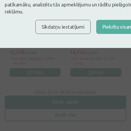
patīkamāku, analizētu tās apmeklējumu un rādītu pielāgotu
reklāmu.
no 49€
0
(0)
5
(3)
Sīkdatņu iestatījumi
Piekrītu visa
Sudocrem Multi-Expert
ISISPHARMA RUBORIL®
krēms, 250 g
Expert M krēmgels pret
apsārtumu, 40 ml
12,57€
14,72€
14,79€
22,64€
30 dienu zemākā: 11,09€
30 dienu zemākā: 15,17€
(+14%)
(-3%)
Pirkt
Pirkt
Rāda 30 no
4143
produktiem
Rādīt vairāk
Rādīt visu