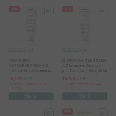
-30%
-25%
5
(7)
5
(4)
ISISPHARMA
ISISPHARMA TEEN DERM
METRORUBORIL® A.Z
A.Z Intensīvs līdzeklis
krēms pret apsārtumu ar
pinnēm sejas krēms, 30 ml
15% azelaīnskābi, 30 ml
16,27€
16,75€
23,25€
22,34€
30 dienu zemākā: 16,04€
30 dienu zemākā: 15,64€
(+2%)
(+8%)
Pirkt
Pirkt
-50%