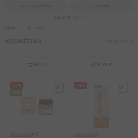
Saules aizsardzība
Ķermenis
Rādīt vairāk
Sākums
Kosmētika
KOSMĒTIKA
4143
produkti
Filtrēt
Kārtot
-35%
-42%
TOP
0
(0)
5
(1)