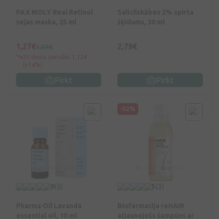
PAX MOLY Real Retinol
Salicilskābes 2% spirta
sejas maska, 25 ml
šķīdums, 30 ml
1,27€
2,79€
1,69€
30 dienu zemākā: 1,12€
(+14%)
Pirkt
Pirkt
-52%
0
(0)
5
(3)
Pharma Oil Lavanda
Biofarmacija reHAIR
essential oil, 10 ml
atjaunojošs šampūns ar