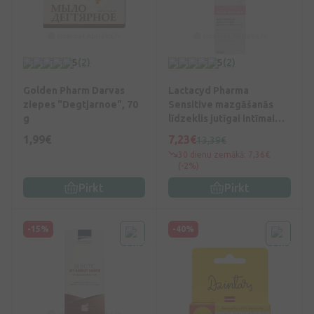
5
(2)
5
(2)
Golden Pharm Darvas
Lactacyd Pharma
ziepes "Degtjarnoe", 70
Sensitive mazgāšanās
g
līdzeklis jutīgai intīmai
zonai, 250 ml
1,99€
7,23€
13,39€
30 dienu zemākā: 7,36€
(-2%)
Pirkt
Pirkt
-15%
-40%