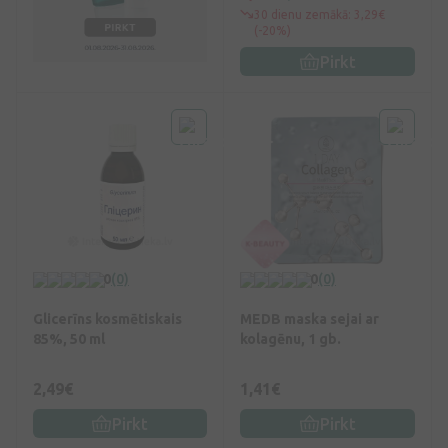
30 dienu zemākā: 3,29€
(-20%)
Pirkt
0
(0)
0
(0)
Glicerīns kosmētiskais
MEDB maska sejai ar
85%, 50 ml
kolagēnu, 1 gb.
2,49€
1,41€
Pirkt
Pirkt