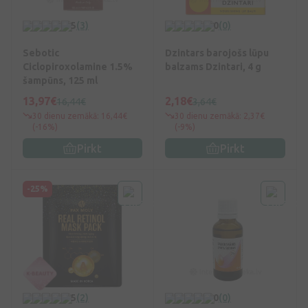
5
(3)
0
(0)
Sebotic
Dzintars barojošs lūpu
Ciclopiroxolamine 1.5%
balzams Dzintari, 4 g
šampūns, 125 ml
13,97€
2,18€
16,44€
3,64€
30 dienu zemākā: 16,44€
30 dienu zemākā: 2,37€
(-16%)
(-9%)
Pirkt
Pirkt
-25%
5
(2)
0
(0)