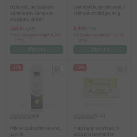
Dzintars Juuksekasvu
Semicvetik lastekreem 7
stimuleeriv šampoon
taimeekstraktiga, 44 g
Dižciems, 200 ml
5,85€
0,87€
10,64€
1,59€
30 päeva parim hind: 6,38€
30 päeva parim hind: 0,92€
(-9%)
(-6%)
Osta
Osta
-15%
-15%
0
(0)
5
(12)
Mikoxil puhastusvahend,
YingYangi psoriaasi ja
250 ml
ekseemi leevendav