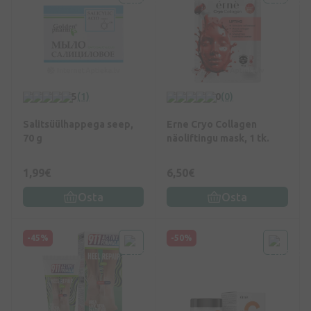
5
(1)
0
(0)
Salitsüülhappega seep,
Erne Cryo Collagen
70 g
näoliftingu mask, 1 tk.
1,99€
6,50€
Osta
Osta
-45%
-50%