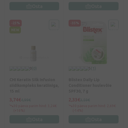
Osta
Osta
-25%
-35%
NEW
0
(0)
5
(1)
CHI Keratin Silk Infusion
Blistex Daily Lip
siidikompleks keratiiniga,
Conditioner huulevõie
15 ml
SPF30, 7 g
3,74€
2,33€
4,99€
3,59€
30 päeva parim hind: 3,24€
30 päeva parim hind: 2,69€
(+16%)
(-14%)
Osta
Osta