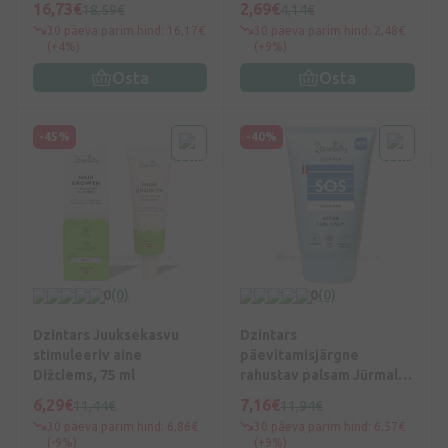
16,73€
2,69€
18,59€
4,14€
30 päeva parim hind: 16,17€
30 päeva parim hind: 2,48€
(+4%)
(+9%)
Osta
Osta
-45%
-40%
0
(0)
0
(0)
Dzintars Juuksekasvu
Dzintars
stimuleeriv aine
päevitamisjärgne
Dižciems, 75 ml
rahustav palsam Jūrmala
SOS, 100 ml
6,29€
7,16€
11,44€
11,94€
30 päeva parim hind: 6,86€
30 päeva parim hind: 6,57€
(-9%)
(+9%)