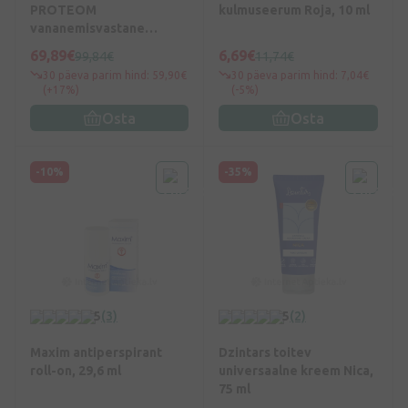
PROTEOM
kulmuseerum Roja, 10 ml
vananemisvastane
seerum, 30 ml
69,89€
6,69€
99,84€
11,74€
30 päeva parim hind: 59,90€
30 päeva parim hind: 7,04€
(+17%)
(-5%)
Osta
Osta
-10%
-35%
5
(3)
5
(2)
Maxim antiperspirant
Dzintars toitev
roll-on, 29,6 ml
universaalne kreem Nica,
75 ml