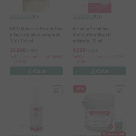
0
(0)
5
(1)
RICH Moisture Repair Duo
Intimina Feminine
niisutav juuksekomplekt,
Moisturizer libesti
750+750 ml
naistele, 75 ml
20,92€
9,52€
29,89€
12,69€
30 päeva parim hind: 14,94€
30 päeva parim hind: 9,52€
(+41%)
(0%)
Osta
Osta
-15%
alates 49€