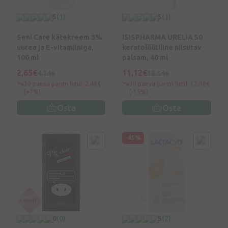
5
(1)
5
(1)
Seni Care kätekreem 3%
ISISPHARMA URELIA 50
uurea ja E-vitamiiniga,
keratolüütiline niisutav
100 ml
palsam, 40 ml
2,65€
11,12€
4,14€
18,54€
30 päeva parim hind: 2,48€
30 päeva parim hind: 12,98€
(+7%)
(-15%)
Osta
Osta
-45%
0
(0)
5
(2)