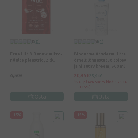
0
(0)
4
(1)
Erne Lift & Renew mikro­
Bioderma Atoderm Ultra
nõelte plaastrid, 2 tk.
õrnalt lõhnastatud toitev
ja niisutav kreem, 500 ml
6,50€
20,35€
25,44€
30 päeva parim hind: 17,81€
(+15%)
Osta
Osta
-15%
-15%