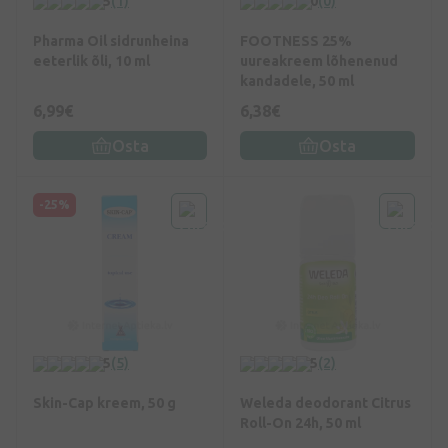
5
(1)
0
(0)
Pharma Oil sidrunheina
FOOTNESS 25%
eeterlik õli, 10 ml
uureakreem lõhenenud
kandadele, 50 ml
6,99€
6,38€
Osta
Osta
-25%
5
(5)
5
(2)
Skin-Cap kreem, 50 g
Weleda deodorant Citrus
Roll-On 24h, 50 ml