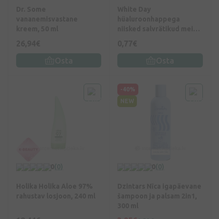
Dr. Some
White Day
vananemisvastane
hüaluroonhappega
kreem, 50 ml
niisked salvrätikud meigi
eemaldamiseks, 25 tk.
26,94€
0,77€
Osta
Osta
-40%
NEW
0
(0)
0
(0)
Holika Holika Aloe 97%
Dzintars Nīca igapäevane
rahustav losjoon, 240 ml
šampoon ja palsam 2in1,
300 ml