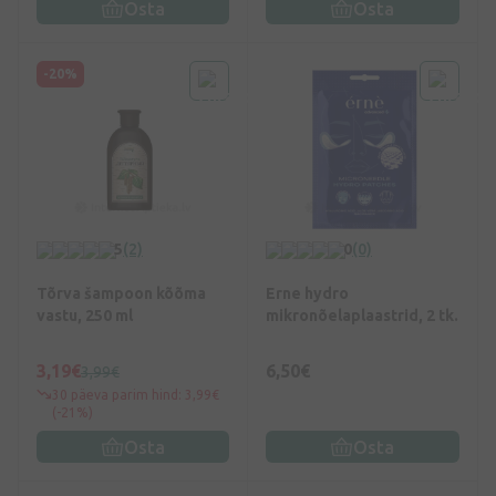
Osta
Osta
-20%
5
(2)
0
(0)
Tõrva šampoon kõõma
Erne hydro
vastu, 250 ml
mikronõelaplaastrid, 2 tk.
3,19€
6,50€
3,99€
30 päeva parim hind: 3,99€
(-21%)
Osta
Osta