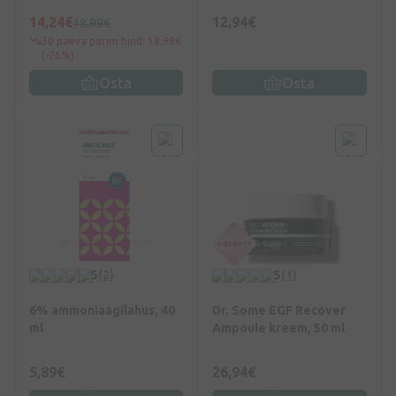
14,24€
12,94€
18,99€
30 päeva parim hind: 18,99€
(-26%)
Osta
Osta
5
(2)
5
(1)
6% ammoniaagilahus, 40
Dr. Some EGF Recover
ml
Ampoule kreem, 50 ml
5,89€
26,94€