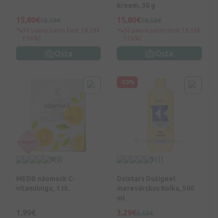
kreem, 30 g
15,80€
15,80€
18,59€
18,59€
30 päeva parim hind: 18,59€
30 päeva parim hind: 18,59€
(-16%)
(-16%)
Osta
Osta
-50%
0
(0)
5
(1)
MEDB näomask C-
Dzintars Dušigeel
vitamiiniga, 1 tk.
merevärskus Kolka, 500
ml
1,99€
3,29€
6,59€