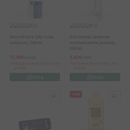
5
(1)
5
(1)
Nizoral Care Oily scalp
Eva Simply šampoon
šampoon, 200 ml
normaalsetele juustele,
500 ml
12,00€
3,65€
19,39€
4,29€
30 päeva parim hind: 10,66€
30 päeva parim hind: 2,41€
(+13%)
(+52%)
Osta
Osta
-50%