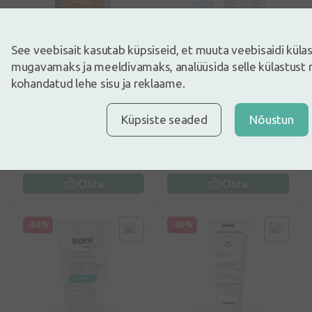
See veebisait kasutab küpsiseid, et muuta veebisaidi kül
mugavamaks ja meeldivamaks, analüüsida selle külastust 
kohandatud lehe sisu ja reklaame.
0
(0)
4
(1)
Eeterlik õli Dižegle, 10 ml
Pharma Oil eukalüpti
Küpsiste seaded
Nõustun
eeterlik õli, 10 ml
3,99€
6,99€
Osta
Osta
-36%
-40%