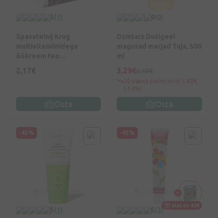
5
(1)
0
(0)
Spasatelnij Krug
Dzintars Dušigeel
multivitamiinidega
magusad marjad Tuja, 500
öökreem teo
ml
ekstraktiga, 50 g
2,17€
3,29€
6,59€
30 päeva parim hind: 3,82€
(-14%)
Osta
Osta
-45%
-45%
alates 49€
5
(1)
5
(3)