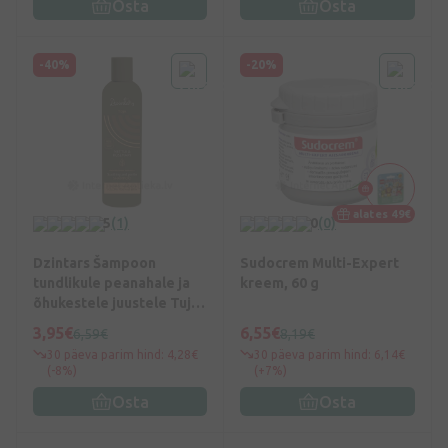
Osta
Osta
-40%
-20%
alates 49€
5
(1)
0
(0)
Dzintars Šampoon
Sudocrem Multi-Expert
tundlikule peanahale ja
kreem, 60 g
õhukestele juustele Tuja,
300 ml
3,95€
6,55€
6,59€
8,19€
30 päeva parim hind: 4,28€
30 päeva parim hind: 6,14€
(-8%)
(+7%)
Osta
Osta