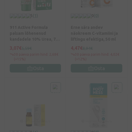
5
(1)
0
(0)
911 Active Formula
Erne sära andev
palsam lõhenenud
näokreem C-vitamiini ja
kandadele 10% Urea, 70
liftingu efektiga, 50 ml
g
3,07€
4,47€
5,59€
8,94€
30 päeva parim hind: 2,68€
30 päeva parim hind: 4,02€
(+15%)
(+12%)
Osta
Osta