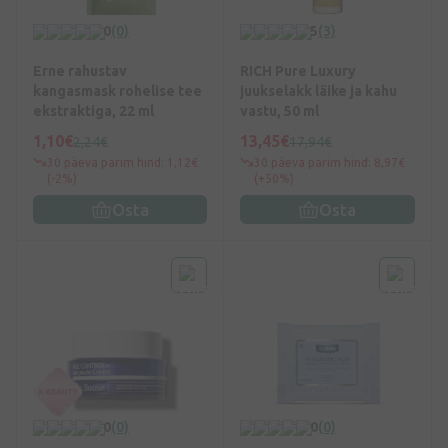
0
(0)
5
(3)
Erne rahustav
RICH Pure Luxury
kangasmask rohelise tee
juukselakk läike ja kahu
ekstraktiga, 22 ml
vastu, 50 ml
1,10€
13,45€
2,24€
17,94€
30 päeva parim hind: 1,12€
30 päeva parim hind: 8,97€
(-2%)
(+50%)
Osta
Osta
0
(0)
0
(0)