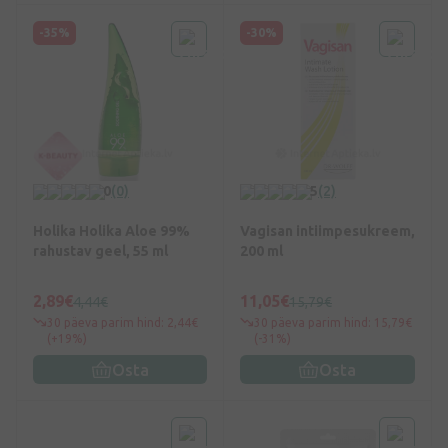
-35%
-30%
0
(0)
5
(2)
Holika Holika Aloe 99%
Vagisan intiimpesukreem,
rahustav geel, 55 ml
200 ml
2,89€
11,05€
4,44€
15,79€
30 päeva parim hind: 2,44€
30 päeva parim hind: 15,79€
(+19%)
(-31%)
Osta
Osta