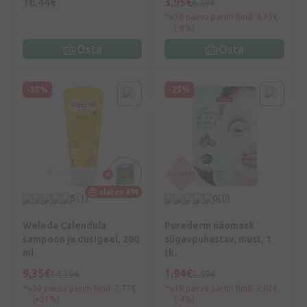
18,44€
3,95€
6,59€
30 päeva parim hind: 4,30€
(-9%)
Osta
Osta
-35%
-25%
alates 49€
5
(1)
0
(0)
Weleda Calendula
Purederm näomask
šampoon ja dušigeel, 200
sügavpuhastav, must, 1
ml
tk.
9,35€
1,94€
14,39€
2,59€
30 päeva parim hind: 7,77€
30 päeva parim hind: 2,02€
(+21%)
(-4%)