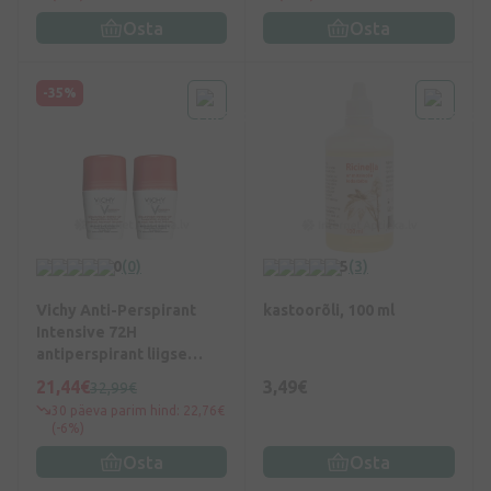
Osta
Osta
-35%
0
(0)
5
(3)
Vichy Anti-Perspirant
kastoorõli, 100 ml
Intensive 72H
antiperspirant liigse
higistamise vastu, 2 x 50
21,44€
3,49€
32,99€
ml
30 päeva parim hind: 22,76€
(-6%)
Osta
Osta