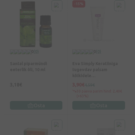
-15%
0
(0)
0
(0)
Santal piparmündi
Eva Simply Keratiiniga
eeterlik õli, 10 ml
tugevdav palsam
kõikidele
juuksetüüpidele, 200 ml
3,18€
3,90€
4,59€
30 päeva parim hind: 2,40€
(+63%)
Osta
Osta