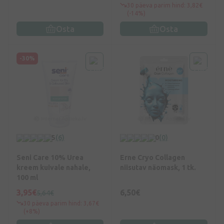
30 päeva parim hind: 3,82€
(-14%)
Osta
Osta
-30%
5
(6)
0
(0)
Seni Care 10% Urea
Erne Cryo Collagen
kreem kuivale nahale,
niisutav näomask, 1 tk.
100 ml
3,95€
6,50€
5,64€
30 päeva parim hind: 3,67€
(+8%)