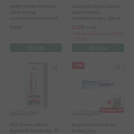
Holika Holika Pig Nose
Lactacyd Classic losjoon
Clear Strong
igapäevaseks
pooripuhastusplaastrid
intiimhügieeniks, 200 ml
0,85€
5,77€
10,49€
30 päeva parim hind: 10,49€
(-45%)
Osta
Osta
-20%
alates 49€
5
(2)
5
(3)
FBT Kreem-palsam
Bepanthen Anti-Exem
jalgadele Troxerutin, 75
kreem, 50 g