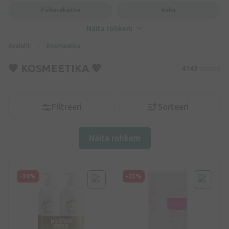
Päikesekaitse
Keha
Näita rohkem
Avaleht
Kosmeetika
💖 KOSMEETIKA 💖
4143
tooted
Filtreeri
Sorteeri
Näita rohkem
-30%
-25%