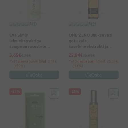
5
(3)
5
(9)
Eva Simly
ONE:ZERO Juuksevesi
laimiekstraktiga
gotu kola,
šampoon rasustele
kaseleheekstrakti ja
juustele, 500 ml
hüaluroonhappega, 150
3,65€
22,94€
4,29€
26,99€
ml
30 päeva parim hind: 2,41€
30 päeva parim hind: 26,99€
(+52%)
(-16%)
Osta
Osta
-51%
-25%