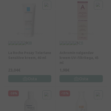
0
(0)
5
(1)
La Roche Posay Toleriane
Achromin valgendav
Sensitive kreem, 40 ml
kreem UV-filtritega, 45
ml
23,04€
1,98€
Osta
Osta
-38%
-15%