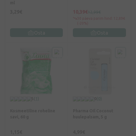
ml
3,29€
10,39€
12,99€
30 päeva parim hind: 12,89€
(-20%)
Osta
Osta
5
(1)
0
(0)
Kosmeetiline roheline
Pharma Oil Coconut
savi, 60 g
huulepalsam, 5 g
1,15€
4,99€