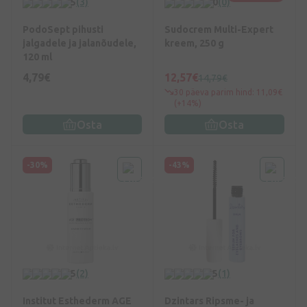
5
(3)
0
(0)
PodoSept pihusti
Sudocrem Multi-Expert
jalgadele ja jalanõudele,
kreem, 250 g
120 ml
4,79€
12,57€
14,79€
30 päeva parim hind: 11,09€
(+14%)
Osta
Osta
-30%
-43%
5
(2)
5
(1)
Institut Esthederm AGE
Dzintars Ripsme- ja