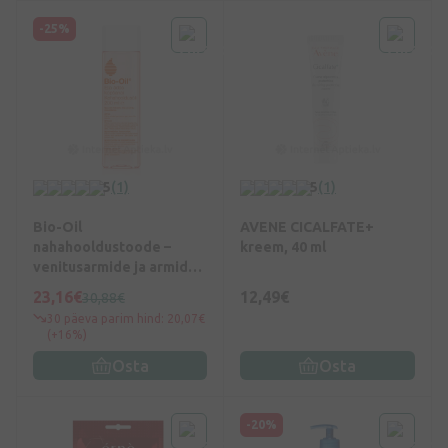
-25%
5
(1)
5
(1)
Bio-Oil
AVENE CICALFATE+
nahahooldustoode –
kreem, 40 ml
venitusarmide ja armide
vastu, 200 ml
23,16€
12,49€
30,88€
30 päeva parim hind: 20,07€
(+16%)
Osta
Osta
-20%