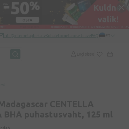
info@internetaptieka.lv
Kohaletoimetamise teave
FAQ
ET
Logi sisse
 ml
 Madagascar CENTELLA
 BHA puhastusvaht, 125 ml
indab