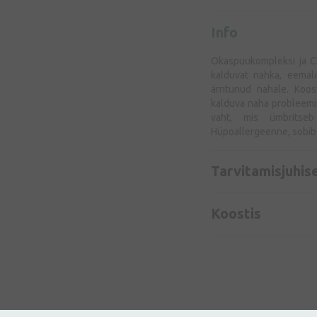
Info
Okaspuukompleksi ja Ci
kalduvat nahka, eemald
ärritunud nahale. Koos
kalduva naha probleemi
vaht, mis ümbritseb
Hüpoallergeenne, sobib 
Tarvitamisjuhis
Koostis