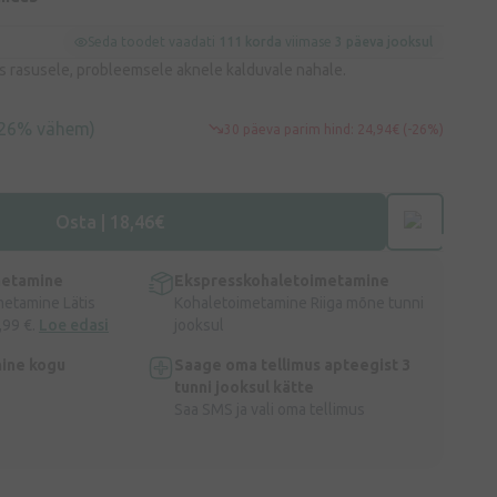
Seda toodet vaadati
111 korda
viimase
3 päeva jooksul
 rasusele, probleemsele aknele kalduvale nahale.
(26% vähem)
30 päeva parim hind: 24,94€ (-26%)
Osta | 18,46€
metamine
Ekspresskohaletoimetamine
metamine Lätis
Kohaletoimetamine Riiga mõne tunni
,99 €.
Loe edasi
jooksul
ine kogu
Saage oma tellimus apteegist 3
tunni jooksul kätte
Saa SMS ja vali oma tellimus