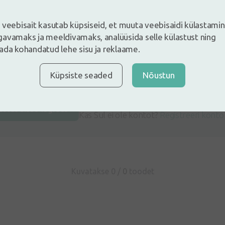
 veebisait kasutab küpsiseid, et muuta veebisaidi külastami
avamaks ja meeldivamaks, analüüsida selle külastust ning
ada kohandatud lehe sisu ja reklaame.
Küpsiste seaded
Nõustun
e ja jäta arvustus
ustus sisse logides
Kas Sul ei ole kontot?
Registreeri konto
Kuvatakse 0 /
0
toodet