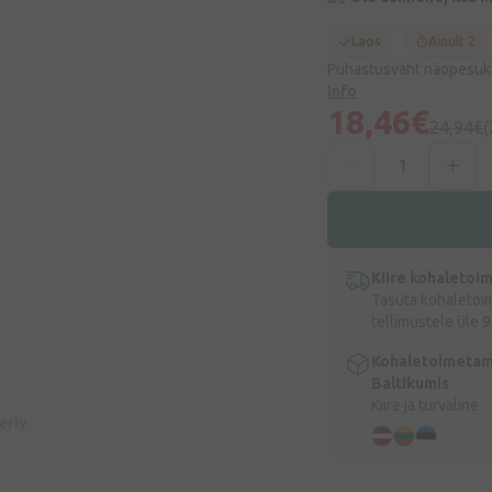
Laos
Ainult 2
Puhastusvaht näopesuks
Info
18,46€
24,94€
Kiire kohaletoi
Tasuta kohaletoi
tellimustele üle 9
Kohaletoimetam
Baltikumis
Kiire ja turvaline
eeriv