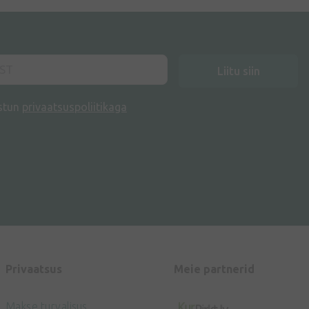
Liitu siin
stun
privaatsuspoliitikaga
Privaatsus
Meie partnerid
Makse turvalisus