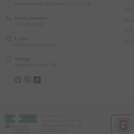
Dzirnieku tänav 26, Mārupe, LV-2167, Läti
Mak
Telefoninumber
Küsi
+372 58865883
Kink
E-post
Brä
info@internetaptieka.lv
Tööaeg
Argipäeviti: 8.30–17.00
Ravimiamet
www.zva.gov.lv. Aadress:
Jersikas iela 15, Rīga. Tel:
67078424. Meil: