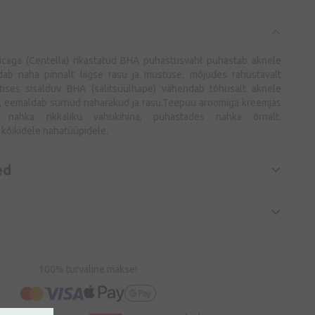
caga (Centella) rikastatud BHA puhastusvaht puhastab aknele
ab naha pinnalt liigse rasu ja mustuse, mõjudes rahustavalt
tises sisalduv BHA (salitsüülhape) vähendab tõhusalt aknele
, eemaldab surnud naharakud ja rasu.Teepuu aroomiga kreemjas
 nahka rikkaliku vahukihina, puhastades nahka õrnalt.
kõikidele nahatüüpidele.
ed
100% turvaline makse!