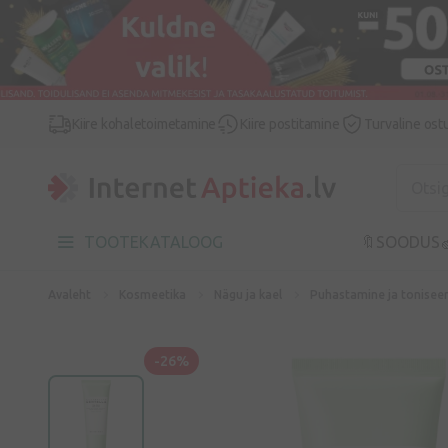
Kiire kohaletoimetamine
Kiire postitamine
Turvaline ost
TOOTEKATALOOG
🔖SOODUS

Avaleht
Kosmeetika
Nägu ja kael
Puhastamine ja tonisee
-26%