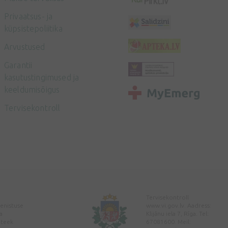
Privaatsus- ja
küpsistepoliitika
Arvustused
Garantii
kasutustingimused ja
keeldumisõigus
Tervisekontroll
Tervisekontroll
enistuse
www.vi.gov.lv. Aadress:
a
Klijānu iela 7, Rīga. Tel:
pteek
67081600. Meil: