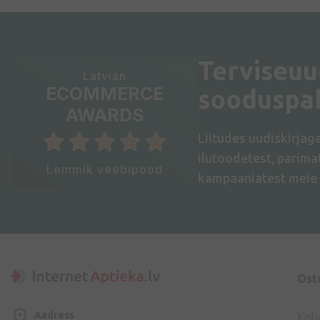
Terviseuu
Latvian
ECOMMERCE
sooduspa
AWARDS
Liitudes uudiskirjag
ilutoodetest, parim
Lemmik veebipood
kampaaniatest meie 
Ost
Aadress
Koh