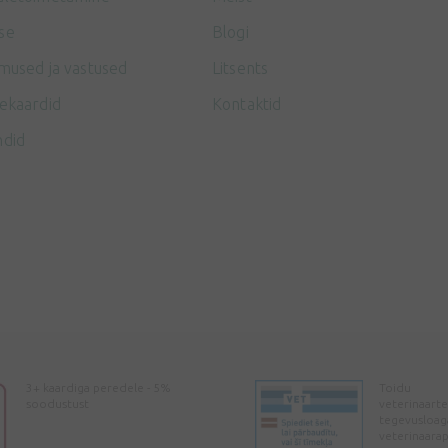
se
Blogi
mused ja vastused
Litsents
ekaardid
Kontaktid
ndid
3+ kaardiga peredele - 5%
Toidu
soodustust
veterinaarte
tegevusloag
veterinaara