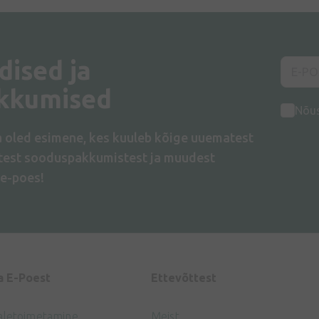
dised ja
kkumised
Nõu
a oled esimene, kes kuuleb kõige uuematest
atest sooduspakkumistest ja muudest
e-poes!
a E-Poest
Ettevõttest
aletoimetamine
Meist