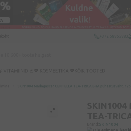
ukoht
+372 58865883
 VITAMIINID 🍏
💖 KOSMEETIKA 💖
KÕIK TOOTED
rimine
SKIN1004 Madagascar CENTELLA TEA-TRICA BHA puhastusvaht, 125
SKIN1004
TEA-TRICA
Bränd:
SKIN1004
Ole esimene, kes h