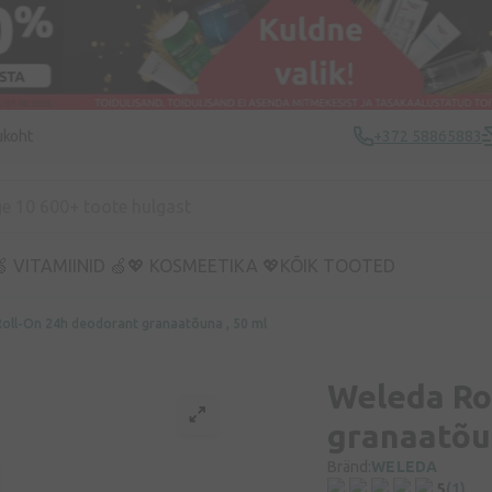
ukoht
+372 58865883
 VITAMIINID 🍏
💖 KOSMEETIKA 💖
KÕIK TOOTED
oll-On 24h deodorant granaatõuna , 50 ml
Weleda Ro
granaatõun
Bränd:
WELEDA
5
(1)