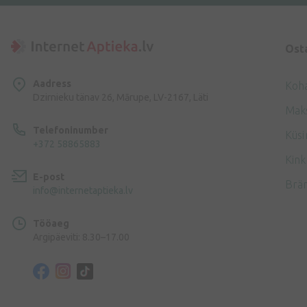
Ost
Aadress
Koh
Dzirnieku tänav 26, Mārupe, LV-2167, Läti
Mak
Telefoninumber
Küsi
+372 58865883
Kink
E-post
Brä
info@internetaptieka.lv
Tööaeg
Argipäeviti: 8.30–17.00