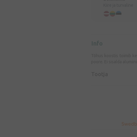
Kiire ja turvaline
Info
Tõhus koostis toimib k
poore. Ei sisalda alumii
Tootja