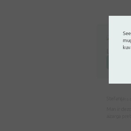
See
mug
kuv
Logi siss
Jäta arv
Stefanija
10.
Man ir dezo
aizarga pret