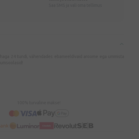
Saa SMS ja vali oma tellimus
ehaga 24 tundi, vähendades ebameeldivaid aroome ega ummista
niumsoolasid!
100% turvaline makse!