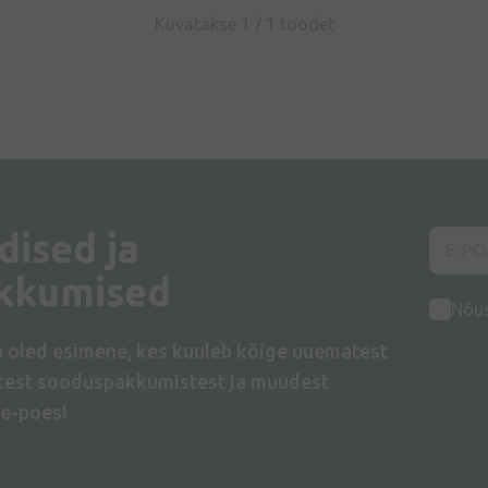
Kuvatakse 1 /
1
toodet
dised ja
kkumised
Nõu
a oled esimene, kes kuuleb kõige uuematest
atest sooduspakkumistest ja muudest
e-poes!