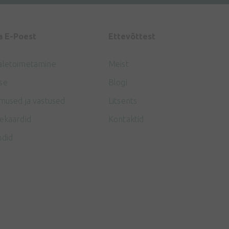
a E-Poest
Ettevõttest
aletoimetamine
Meist
se
Blogi
mused ja vastused
Litsents
ekaardid
Kontaktid
ndid