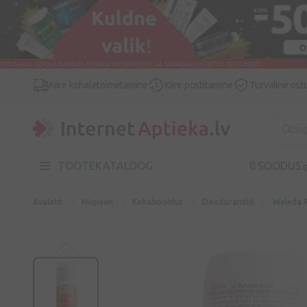
Kiire kohaletoimetamine
Kiire postitamine
Turvaline ost
TOOTEKATALOOG
🔖SOODUS

Avaleht
Hügieen
Kehahooldus
Deodorandid
Weleda R