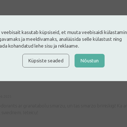
 veebisait kasutab küpsiseid, et muuta veebisaidi külastami
5
avamaks ja meeldivamaks, analüüsida selle külastust ning
Põhineb 1 arvustustel
ada kohandatud lehe sisu ja reklaame.
e ja jäta arvustus
ustus sisse logides
Küpsiste seaded
Nõustun
Kas Sul ei ole kontot?
Registreeri konto
06.2025
dorants ar granatabolu smarzu, un tas smarzo briniskigi! Ka ari
 sviedriem. Ieteicu!