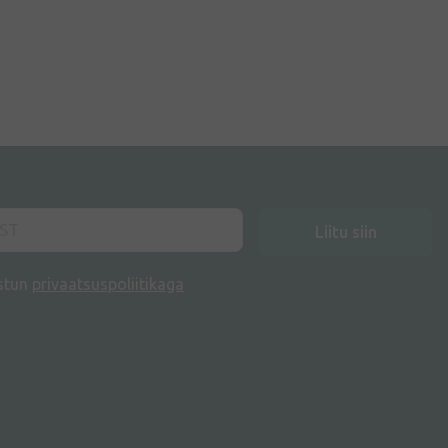
Liitu siin
stun
privaatsuspoliitikaga