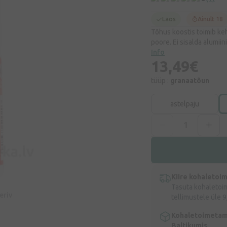
Laos
Ainult 18
Tõhus koostis toimib k
poore. Ei sisalda alumii
Info
13,49€
tüüp :
granaatõun
astelpaju
Kiire kohaletoi
Tasuta kohaletoi
eeriv
tellimustele üle 9
Kohaletoimetam
Baltikumis