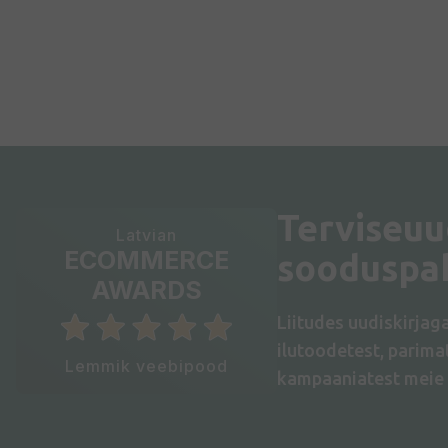
Terviseuu
Latvian
ECOMMERCE
sooduspa
AWARDS
Liitudes uudiskirjag
ilutoodetest, parim
Lemmik veebipood
kampaaniatest meie 