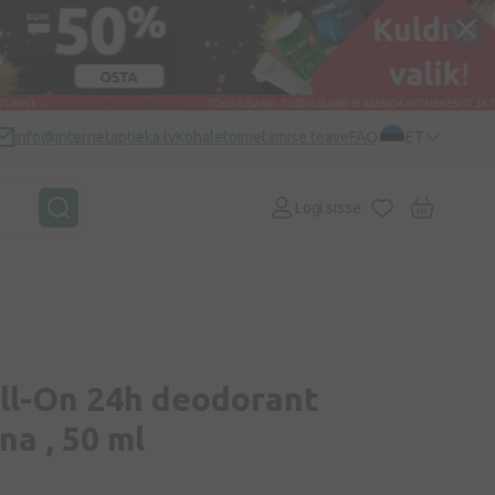
info@internetaptieka.lv
Kohaletoimetamise teave
FAQ
ET
Logi sisse
ll-On 24h deodorant
a , 50 ml