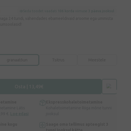
Seda toodet vaadati
106 korda
viimase
3 päeva jooksul
ehaga 24 tundi, vähendades ebameeldivaid aroome ega ummista
niumsoolasid!
granaatõun
Tsitrus
Meestele
Osta | 13,49€
metamine
Ekspresskohaletoimetamine
metamine Lätis
Kohaletoimetamine Riiga mõne tunni
,99 €.
Loe edasi
jooksul
ine kogu
Saage oma tellimus apteegist 3
tunni jooksul kätte