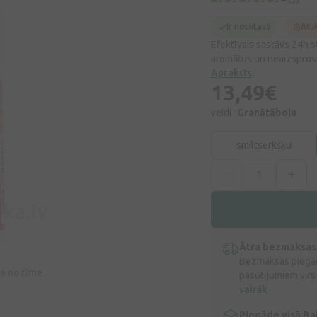
Ir noliktavā
Atli
Efektīvais sastāvs 24h 
aromātus un neaizsprosto
Apraksts
13,49€
veidi :
Granātābolu
smiltsērkšķu
Ātra bezmaksas
Bezmaksas piegād
īva nozīme
pasūtījumiem virs
vairāk
Piegāde visā Bal