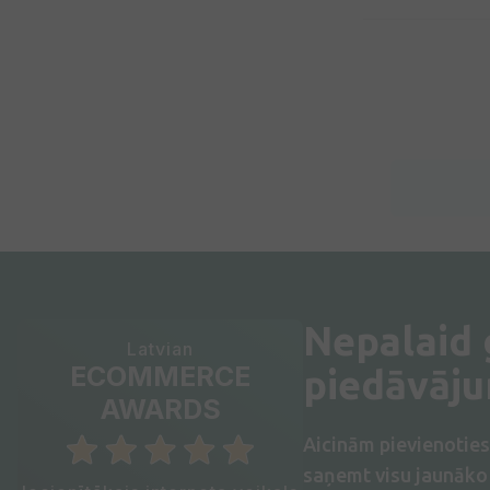
Nepalaid
Latvian
ECOMMERCE
piedāvāj
AWARDS
Aicinām pievienotie
saņemt visu jaunāko 