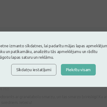
5
Balstoties uz 1 atsauksmēm
vietne izmanto sīkdatnes, lai padarītu mājas lapas apmeklēju
es un atstāj atsauksmi
āku un patīkamāku, analizētu tās apmeklējumu un rādītu
lāgotu lapas saturu un reklāmu.
tsauksmi ielogojoties
Nav konts?
Izveidot kontu
Sīkdatņu iestatījumi
Piekrītu visam
06.2025
dorants ar granatabolu smarzu, un tas smarzo briniskigi! Ka ari
 sviedriem. Ieteicu!