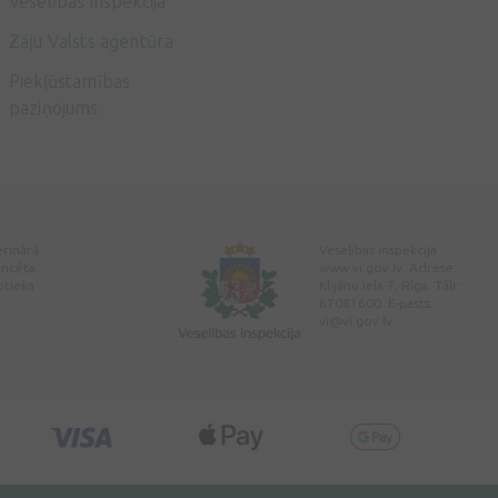
Veselības inspekcija
Zāļu Valsts aģentūra
Piekļūstamības
paziņojums
erinārā
Veselības inspekcija
encēta
www.vi.gov.lv. Adrese:
ptieka
Klijānu iela 7, Rīga. Tālr:
67081600. E-pasts:
vi@vi.gov.lv