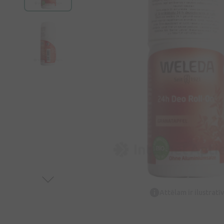
Attēlam ir ilustrat