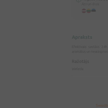
Ātri un droši
Apraksts
Efektīvais sastāvs 24
aromātus un neaizsprosto
Ražotājs
Weleda