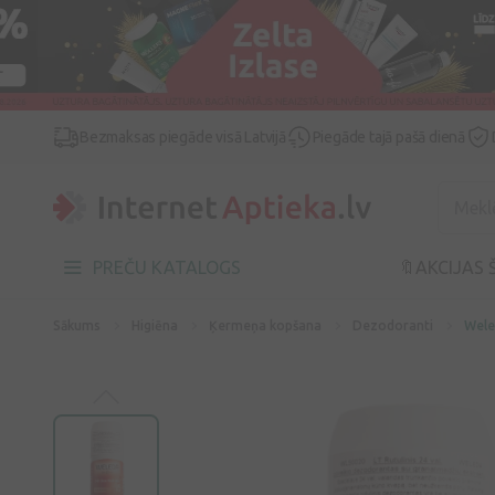
Bezmaksas piegāde visā Latvijā
Piegāde tajā pašā dienā
PREČU KATALOGS
🔖AKCIJAS 
Sākums
Higiēna
Ķermeņa kopšana
Dezodoranti
Wele