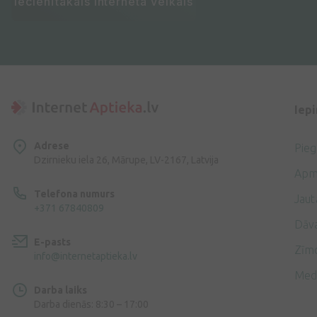
Iecienītākais interneta veikals
Iep
Adrese
Pie
Dzirnieku iela 26, Mārupe, LV-2167, Latvija
Apm
Telefona numurs
Jaut
+371 67840809
Dāv
E-pasts
Zīmo
info@internetaptieka.lv
Med
Darba laiks
Darba dienās: 8:30 – 17:00