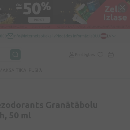
0809
info@internetaptieka.lv
Piegādes informācija
BUJ
LV
Pieslēgties
MAKSĀ TIKAI PUSI🎯
zodorants Granātābolu
h, 50 ml