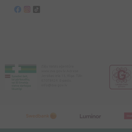
Zāļu Valsts aģentūra
www.zva.gov.lv Adrese:
Jersikas iela 15, Rīga. Tālr:
67078424. E-pasts:
info@zva.gov.lv