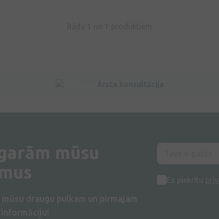
Rāda 1 no
1
produktiem
Ārsta konsultācija
 garām mūsu
umus
Es piekrītu
priv
s mūsu draugu pulkam un pirmajam
informāciju!