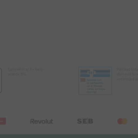
Ģimenēm ar 3+ karti -
Pārtikas Vet
atlaide 5%
dienesta lic
veterinārā a