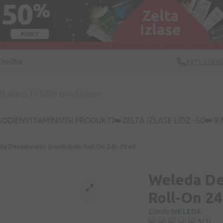
Drošība
+371 6784
ŠODIEN
VITAMĪNI
VISI PRODUKTI
👑ZELTA IZLASE LĪDZ -50👑
🎯
da Dezodorants Granātābolu Roll-On 24h, 50 ml
Weleda De
Roll-On 24
Zīmols:
WELEDA
5
(1)