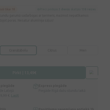
kuši tikai 18
Preci pēdējās
3 dienās
skatījās
138 reizes
stundu garumā sadarbojas ar ķermeni, mazinot nepatīkamos
jot poras. Nesatur alumīnija sāļus!
Granātābolu
Citrus
Men
Pirkt | 13,49€
 piegāde
Express piegāde
e Latvijā
Piegāde Rīgā dažu stundu laikā
 9,99 €.
Lasīt
tijā
Pasūtījuma saņemšana aptiekā 3h